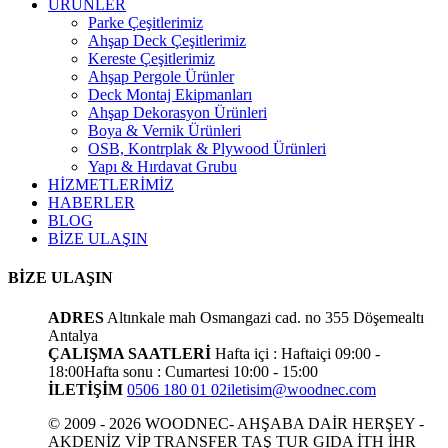
ÜRÜNLER
Parke Çeşitlerimiz
Ahşap Deck Çeşitlerimiz
Kereste Çeşitlerimiz
Ahşap Pergole Ürünler
Deck Montaj Ekipmanları
Ahşap Dekorasyon Ürünleri
Boya & Vernik Ürünleri
OSB, Kontrplak & Plywood Ürünleri
Yapı & Hırdavat Grubu
HİZMETLERİMİZ
HABERLER
BLOG
BİZE ULAŞIN
BİZE ULAŞIN
ADRES
Altınkale mah Osmangazi cad. no 355 Döşemealtı
Antalya
ÇALIŞMA SAATLERİ
Hafta içi : Haftaiçi 09:00 -
18:00
Hafta sonu : Cumartesi 10:00 - 15:00
İLETİŞİM
0506 180 01 02
iletisim@woodnec.com
© 2009 - 2026 WOODNEC- AHŞABA DAİR HERŞEY -
AKDENİZ VİP TRANSFER TAŞ TUR GIDA İTH İHR