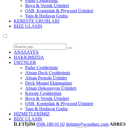
Parke Çeşitlerimiz
Boya & Vernik Ürünleri
OSB, Kontrplak & Plywood Ürünleri
Yapı & Hırdavat Grubu
KERESTE GRUBLARI
BİZE ULAŞIN
ANASAYFA
HAKKIMIZDA
ÜRÜNLER
Parke Çeşitlerimiz
Ahşap Deck Çeşitlerimiz
Ahşap Pergole Ürünler
Deck Montaj Ekipmanları
Ahşap Dekorasyon Ürünleri
Kereste Çeşitlerimiz
Boya & Vernik Ürünleri
OSB, Kontrplak & Plywood Ürünleri
Yapı & Hırdavat Grubu
HİZMETLERİMİZ
BİZE ULAŞIN
İLETİŞİM
0506 180 01 02
iletisim@woodnec.com
ADRES