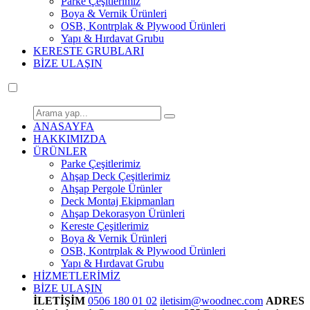
Parke Çeşitlerimiz
Boya & Vernik Ürünleri
OSB, Kontrplak & Plywood Ürünleri
Yapı & Hırdavat Grubu
KERESTE GRUBLARI
BİZE ULAŞIN
ANASAYFA
HAKKIMIZDA
ÜRÜNLER
Parke Çeşitlerimiz
Ahşap Deck Çeşitlerimiz
Ahşap Pergole Ürünler
Deck Montaj Ekipmanları
Ahşap Dekorasyon Ürünleri
Kereste Çeşitlerimiz
Boya & Vernik Ürünleri
OSB, Kontrplak & Plywood Ürünleri
Yapı & Hırdavat Grubu
HİZMETLERİMİZ
BİZE ULAŞIN
İLETİŞİM
0506 180 01 02
iletisim@woodnec.com
ADRES