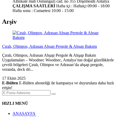
Altınkale mah Osmangazi cad. no 355 Döşemealtı Antalya
ÇALIŞMA SAATLERİ
Hafta içi : Haftaiçi 09:00 - 18:00
Hafta sonu : Cumartesi 10:00 - 15:00
Arşiv
Çıralı, Olimpos, Adrasan Ahşap Pergole & Ahşap Bakımı
Çıralı, Olimpos, Adrasan Ahşap Pergole & Ahşap Bakım
Uygulamaları – Woodnec Woodnec, Antalya’nın doğal güzelliklerle
çevrili bölgeleri Çıralı, Olimpos ve Adrasan’da ahşap pergole,
veranda, deck dö...
17 Ekim 2025
E-Bülten
E-Bülten aboneliği ile kampanya ve duyurulara daha hızlı
erişin!
HIZLI MENÜ
ANASAYFA