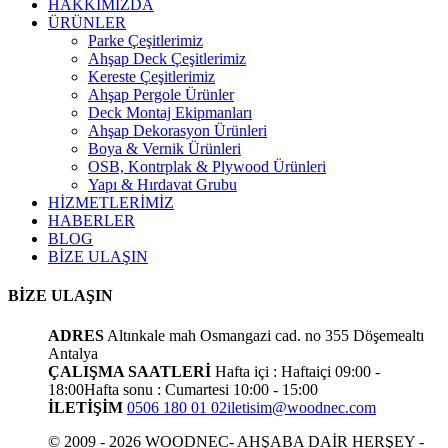
HAKKIMIZDA
ÜRÜNLER
Parke Çeşitlerimiz
Ahşap Deck Çeşitlerimiz
Kereste Çeşitlerimiz
Ahşap Pergole Ürünler
Deck Montaj Ekipmanları
Ahşap Dekorasyon Ürünleri
Boya & Vernik Ürünleri
OSB, Kontrplak & Plywood Ürünleri
Yapı & Hırdavat Grubu
HİZMETLERİMİZ
HABERLER
BLOG
BİZE ULAŞIN
BİZE ULAŞIN
ADRES
Altınkale mah Osmangazi cad. no 355 Döşemealtı
Antalya
ÇALIŞMA SAATLERİ
Hafta içi : Haftaiçi 09:00 -
18:00
Hafta sonu : Cumartesi 10:00 - 15:00
İLETİŞİM
0506 180 01 02
iletisim@woodnec.com
© 2009 - 2026 WOODNEC- AHŞABA DAİR HERŞEY -