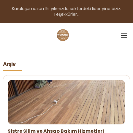
Kuruluşumuzun 15. yılımızda sektördeki lider yine biziz.
Teşekkürler...
Arşiv
Sistre Silim ve Ahşap Bakım Hizmetleri