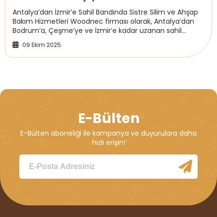
Antalya’dan İzmir’e Sahil Bandında Sistre Silim ve Ahşap
Bakım Hizmetleri Woodnec firması olarak, Antalya’dan
Bodrum’a, Çeşme’ye ve İzmir’e kadar uzanan sahil
bandında profesyonel sistre silim, ahşap ...
09 Ekim 2025
E-Bülten
E-Bülten aboneliği ile kampanya ve duyurulara daha
hızlı erişin!