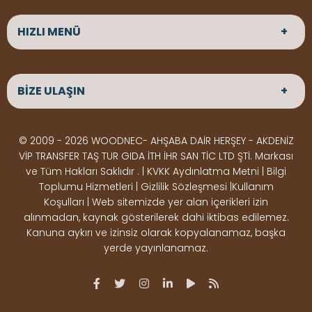
HIZLI MENÜ
ANASAYFA
HAKKIMIZDA
BİZE ULAŞIN
ÜRÜNLER
HİZMETLERİMİZ
Parke
HABERLER
Ahşap Deck
BLOG
ADRES
© 2009 - 2026 WOODNEC- AHŞABA DAİR HERŞEY - AKDENİZ
Çeşitlerimiz
BİZE ULAŞIN
Çeşitlerimiz
Altınkale mah Osmangazi cad. no 355 Döşemealtı
VİP TRANSFER TAŞ TUR GIDA İTH İHR SAN TİC LTD ŞTİ. Markası
Kereste
Ahşap
Antalya
ve Tüm Hakları Saklıdır . | KVKK Aydınlatma Metni | Bilgi
Çeşitlerimiz
Pergole
Toplumu Hizmetleri | Gizlilik Sözleşmesi |Kullanım
Koşulları | Web sitemizde yer alan içerikleri izin
Ürünler
ÇALIŞMA SAATLERİ
alınmadan, kaynak gösterilerek dahi iktibas edilemez.
Deck Montaj
Ahşap
Hafta içi : Haftaiçi 09:00 - 18:00
Kanuna aykırı ve izinsiz olarak kopyalanamaz, başka
Hafta sonu : Cumartesi 10:00 - 15:00
Ekipmanları
Dekorasyon
yerde yayınlanamaz.
Ürünleri
Boya &
OSB,
İLETİŞİM
Vernik
Kontrplak &
0506 180 01 02