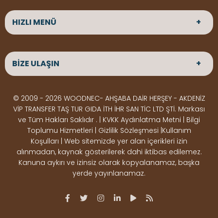
HIZLI MENÜ
ANASAYFA
HAKKIMIZDA
BİZE ULAŞIN
ÜRÜNLER
HİZMETLERİMİZ
Parke
HABERLER
Ahşap Deck
BLOG
ADRES
© 2009 - 2026 WOODNEC- AHŞABA DAİR HERŞEY - AKDENİZ
Çeşitlerimiz
BİZE ULAŞIN
Çeşitlerimiz
Altınkale mah Osmangazi cad. no 355 Döşemealtı
VİP TRANSFER TAŞ TUR GIDA İTH İHR SAN TİC LTD ŞTİ. Markası
Kereste
Ahşap
Antalya
ve Tüm Hakları Saklıdır . | KVKK Aydınlatma Metni | Bilgi
Çeşitlerimiz
Pergole
Toplumu Hizmetleri | Gizlilik Sözleşmesi |Kullanım
Koşulları | Web sitemizde yer alan içerikleri izin
Ürünler
ÇALIŞMA SAATLERİ
alınmadan, kaynak gösterilerek dahi iktibas edilemez.
Deck Montaj
Ahşap
Hafta içi : Haftaiçi 09:00 - 18:00
Kanuna aykırı ve izinsiz olarak kopyalanamaz, başka
Hafta sonu : Cumartesi 10:00 - 15:00
Ekipmanları
Dekorasyon
yerde yayınlanamaz.
Ürünleri
Boya &
OSB,
İLETİŞİM
Vernik
Kontrplak &
0506 180 01 02