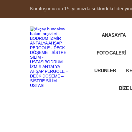
Kuruluşumuzun 15. yılımızda sektördeki lider yine 
ANASAYFA
FOTO GALERİ
ÜRÜNLER
KE
BİZE 