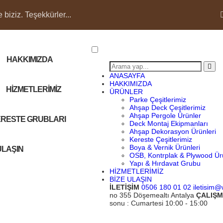
biziz. Teşekkürler...
HAKKIMIZDA
ANASAYFA
HAKKIMIZDA
HİZMETLERİMİZ
ÜRÜNLER
Parke Çeşitlerimiz
Ahşap Deck Çeşitlerimiz
Ahşap Pergole Ürünler
RESTE GRUBLARI
Deck Montaj Ekipmanları
Ahşap Dekorasyon Ürünleri
Kereste Çeşitlerimiz
Boya & Vernik Ürünleri
ULAŞIN
OSB, Kontrplak & Plywood Ürü
Yapı & Hırdavat Grubu
HİZMETLERİMİZ
BİZE ULAŞIN
İLETİŞİM
0506 180 01 02
iletisim
no 355 Döşemealtı Antalya
ÇALIŞM
sonu : Cumartesi 10:00 - 15:00