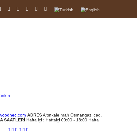
Translate
Powered by
nleri
@woodnec.com
ADRES
Altınkale mah Osmangazi cad.
A SAATLERİ
Hafta içi : Haftaiçi 09:00 - 18:00
Hafta