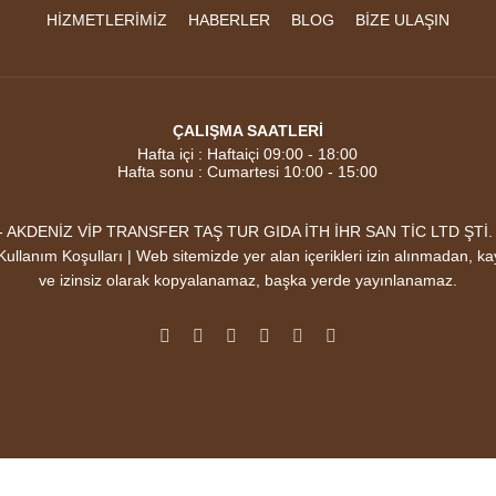
HİZMETLERİMİZ
HABERLER
BLOG
BİZE ULAŞIN
ÇALIŞMA SAATLERİ
Hafta içi : Haftaiçi 09:00 - 18:00
Hafta sonu : Cumartesi 10:00 - 15:00
DENİZ VİP TRANSFER TAŞ TUR GIDA İTH İHR SAN TİC LTD ŞTİ. Mark
 |Kullanım Koşulları | Web sitemizde yer alan içerikleri izin alınmadan, k
ve izinsiz olarak kopyalanamaz, başka yerde yayınlanamaz.