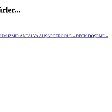
ler...