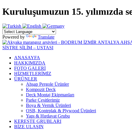
Kuruluşumuzun 15. yılımızda sekt
Powered by
Translate
ANASAYFA
HAKKIMIZDA
FOTO GALERİ
HİZMETLERİMİZ
ÜRÜNLER
Ahşap Pergole Ürünler
Kompozit Deck
Deck Montaj Ekipmanları
Parke Çeşitlerimiz
Boya & Vernik Ürünleri
OSB, Kontrplak & Plywood Ürünleri
Yapı & Hırdavat Grubu
KERESTE GRUBLARI
BİZE ULAŞIN