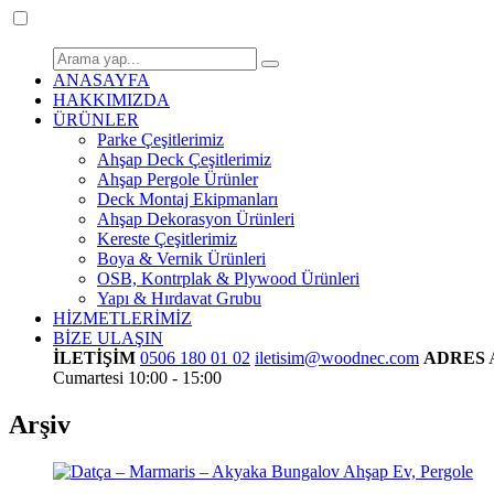
ANASAYFA
HAKKIMIZDA
ÜRÜNLER
Parke Çeşitlerimiz
Ahşap Deck Çeşitlerimiz
Ahşap Pergole Ürünler
Deck Montaj Ekipmanları
Ahşap Dekorasyon Ürünleri
Kereste Çeşitlerimiz
Boya & Vernik Ürünleri
OSB, Kontrplak & Plywood Ürünleri
Yapı & Hırdavat Grubu
HİZMETLERİMİZ
BİZE ULAŞIN
İLETİŞİM
0506 180 01 02
iletisim@woodnec.com
ADRES
Cumartesi 10:00 - 15:00
Arşiv