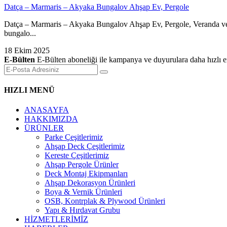
Datça – Marmaris – Akyaka Bungalov Ahşap Ev, Pergole
Datça – Marmaris – Akyaka Bungalov Ahşap Ev, Pergole, Veranda ve
bungalo...
18 Ekim 2025
E-Bülten
E-Bülten aboneliği ile kampanya ve duyurulara daha hızlı er
HIZLI MENÜ
ANASAYFA
HAKKIMIZDA
ÜRÜNLER
Parke Çeşitlerimiz
Ahşap Deck Çeşitlerimiz
Kereste Çeşitlerimiz
Ahşap Pergole Ürünler
Deck Montaj Ekipmanları
Ahşap Dekorasyon Ürünleri
Boya & Vernik Ürünleri
OSB, Kontrplak & Plywood Ürünleri
Yapı & Hırdavat Grubu
HİZMETLERİMİZ