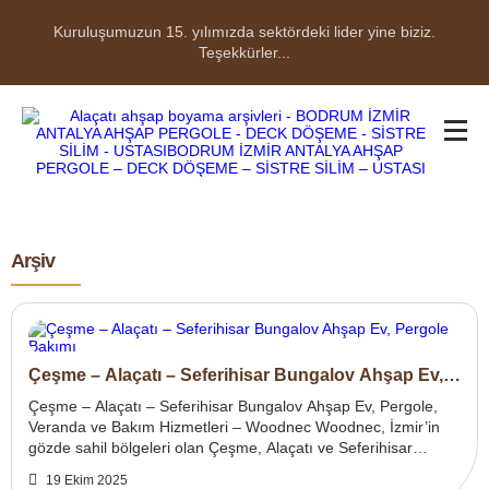
Kuruluşumuzun 15. yılımızda sektördeki lider yine biziz.
Teşekkürler...
Arşiv
Çeşme – Alaçatı – Seferihisar Bungalov Ahşap Ev,
Pergole Bakımı
Çeşme – Alaçatı – Seferihisar Bungalov Ahşap Ev, Pergole,
Veranda ve Bakım Hizmetleri – Woodnec Woodnec, İzmir’in
gözde sahil bölgeleri olan Çeşme, Alaçatı ve Seferihisar
çevresinde;profesyonel bungal...
19 Ekim 2025