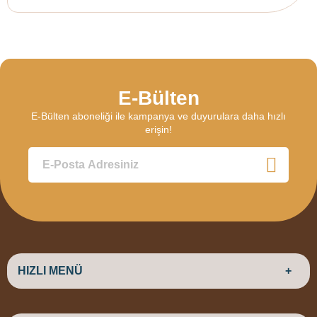
E-Bülten
E-Bülten aboneliği ile kampanya ve duyurulara daha hızlı
erişin!
HIZLI MENÜ
ANASAYFA
HAKKIMIZDA