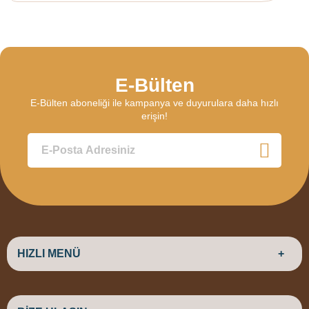
E-Bülten
E-Bülten aboneliği ile kampanya ve duyurulara daha hızlı
erişin!
HIZLI MENÜ
ANASAYFA
HAKKIMIZDA