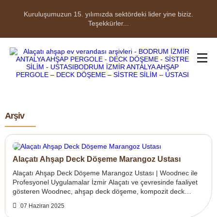
Kuruluşumuzun 15. yılımızda sektördeki lider yine biziz.
Teşekkürler...
Arşiv
Alaçatı Ahşap Deck Döşeme Marangoz Ustası
Alaçatı Ahşap Deck Döşeme Marangoz Ustası | Woodnec ile
Profesyonel Uygulamalar İzmir Alaçatı ve çevresinde faaliyet
gösteren Woodnec, ahşap deck döşeme, kompozit deck
uygulamaları, yürüyüş yolları ve...
07 Haziran 2025