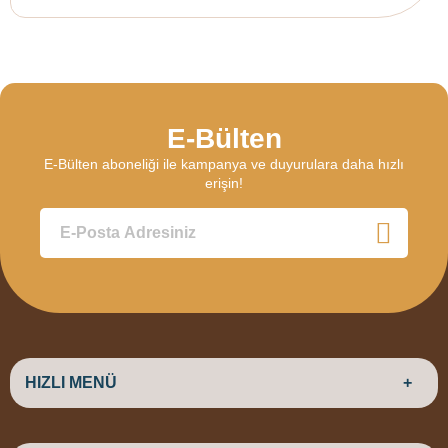
E-Bülten
E-Bülten aboneliği ile kampanya ve duyurulara daha hızlı
erişin!
HIZLI MENÜ
ANASAYFA
HAKKIMIZDA