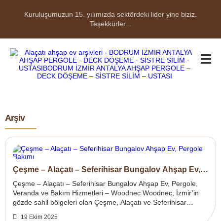
Kuruluşumuzun 15. yılımızda sektördeki lider yine biziz.
Teşekkürler...
Arşiv
Çeşme – Alaçatı – Seferihisar Bungalov Ahşap Ev,
Pergole Bakımı
Çeşme – Alaçatı – Seferihisar Bungalov Ahşap Ev, Pergole,
Veranda ve Bakım Hizmetleri – Woodnec Woodnec, İzmir’in
gözde sahil bölgeleri olan Çeşme, Alaçatı ve Seferihisar
çevresinde;profesyonel bungal...
19 Ekim 2025