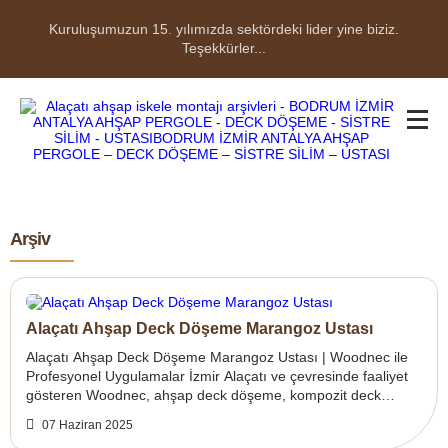
Kuruluşumuzun 15. yılımızda sektördeki lider yine biziz.
Teşekkürler...
Arşiv
Alaçatı Ahşap Deck Döşeme Marangoz Ustası
Alaçatı Ahşap Deck Döşeme Marangoz Ustası | Woodnec ile
Profesyonel Uygulamalar İzmir Alaçatı ve çevresinde faaliyet
gösteren Woodnec, ahşap deck döşeme, kompozit deck
uygulamaları, yürüyüş yolları ve...
07 Haziran 2025