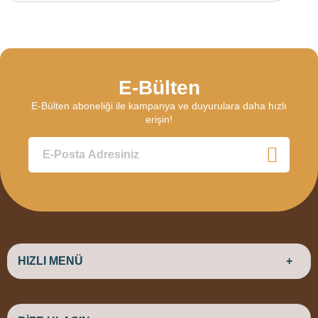
E-Bülten
E-Bülten aboneliği ile kampanya ve duyurulara daha hızlı
erişin!
HIZLI MENÜ
ANASAYFA
HAKKIMIZDA