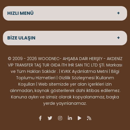
HIZLI MENÜ
ANASAYFA
HAKKIMIZDA
BİZE ULAŞIN
ÜRÜNLER
HİZMETLERİMİZ
Parke
HABERLER
Ahşap Deck
BLOG
ADRES
© 2009 - 2026 WOODNEC- AHŞABA DAİR HERŞEY - AKDENİZ
Çeşitlerimiz
BİZE ULAŞIN
Çeşitlerimiz
Altınkale mah Osmangazi cad. no 355 Döşemealtı
VİP TRANSFER TAŞ TUR GIDA İTH İHR SAN TİC LTD ŞTİ. Markası
Kereste
Ahşap
Antalya
ve Tüm Hakları Saklıdır . | KVKK Aydınlatma Metni | Bilgi
Çeşitlerimiz
Pergole
Toplumu Hizmetleri | Gizlilik Sözleşmesi |Kullanım
Koşulları | Web sitemizde yer alan içerikleri izin
Ürünler
ÇALIŞMA SAATLERİ
alınmadan, kaynak gösterilerek dahi iktibas edilemez.
Deck Montaj
Ahşap
Hafta içi : Haftaiçi 09:00 - 18:00
Kanuna aykırı ve izinsiz olarak kopyalanamaz, başka
Hafta sonu : Cumartesi 10:00 - 15:00
Ekipmanları
Dekorasyon
yerde yayınlanamaz.
Ürünleri
Boya &
OSB,
İLETİŞİM
Vernik
Kontrplak &
0506 180 01 02