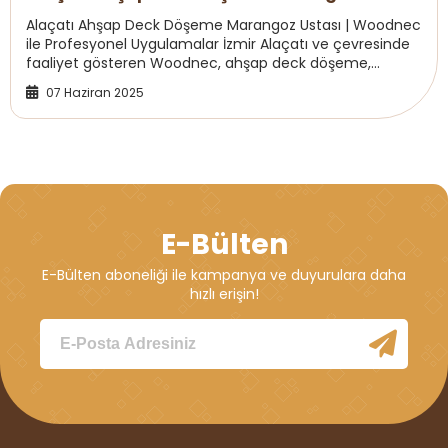
Alaçatı Ahşap Deck Döşeme Marangoz Ustası | Woodnec
ile Profesyonel Uygulamalar İzmir Alaçatı ve çevresinde
faaliyet gösteren Woodnec, ahşap deck döşeme,
kompozit deck uygulamaları, yürüyüş yolları ve...
07 Haziran 2025
E-Bülten
E-Bülten aboneliği ile kampanya ve duyurulara daha
hızlı erişin!