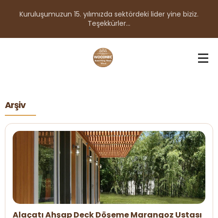
Kuruluşumuzun 15. yılımızda sektördeki lider yine biziz.
Teşekkürler...
Arşiv
Alaçatı Ahşap Deck Döşeme Marangoz Ustası