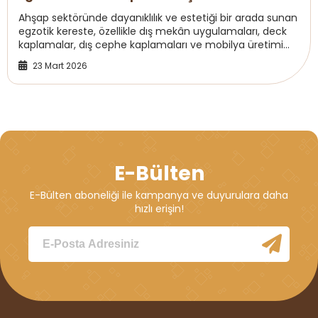
Ahşap sektöründe dayanıklılık ve estetiği bir arada sunan
egzotik kereste, özellikle dış mekân uygulamaları, deck
kaplamalar, dış cephe kaplamaları ve mobilya üretimi
için tercih edilmektedir. Woodnec...
23 Mart 2026
E-Bülten
E-Bülten aboneliği ile kampanya ve duyurulara daha
hızlı erişin!