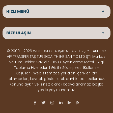
HIZLI MENÜ
ANASAYFA
HAKKIMIZDA
BİZE ULAŞIN
ÜRÜNLER
HİZMETLERİMİZ
Parke
HABERLER
Ahşap Deck
BLOG
ADRES
© 2009 - 2026 WOODNEC- AHŞABA DAİR HERŞEY - AKDENİZ
Çeşitlerimiz
BİZE ULAŞIN
Çeşitlerimiz
Altınkale mah Osmangazi cad. no 355 Döşemealtı
VİP TRANSFER TAŞ TUR GIDA İTH İHR SAN TİC LTD ŞTİ. Markası
Kereste
Ahşap
Antalya
ve Tüm Hakları Saklıdır . | KVKK Aydınlatma Metni | Bilgi
Çeşitlerimiz
Pergole
Toplumu Hizmetleri | Gizlilik Sözleşmesi |Kullanım
Koşulları | Web sitemizde yer alan içerikleri izin
Ürünler
ÇALIŞMA SAATLERİ
alınmadan, kaynak gösterilerek dahi iktibas edilemez.
Deck Montaj
Ahşap
Hafta içi : Haftaiçi 09:00 - 18:00
Kanuna aykırı ve izinsiz olarak kopyalanamaz, başka
Hafta sonu : Cumartesi 10:00 - 15:00
Ekipmanları
Dekorasyon
yerde yayınlanamaz.
Ürünleri
Boya &
OSB,
İLETİŞİM
Vernik
Kontrplak &
0506 180 01 02