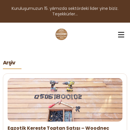
Kuruluşumuzun 15. yılımızda sektördeki lider yine biziz.
Teşekkürler...
Arşiv
Egzotik Kereste Toptan Satışı – Woodnec