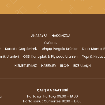
ANASAYFA
HAKKIMIZDA
ÜRÜNLER
z
Kereste Çeşitlerimiz
Ahşap Pergole Ürünler
Deck Montaj E
nik Ürünleri
OSB, Kontrplak & Plywood Ürünleri
Yapı & Hırdav
HİZMETLERİMİZ
HABERLER
BLOG
BİZE ULAŞIN
ÇALIŞMA SAATLERİ
ı
Hafta içi : Haftaiçi 09:00 - 18:00
Hafta sonu : Cumartesi 10:00 - 15:00