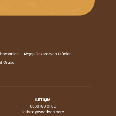
kipmanları
Ahşap Dekorasyon Ürünleri
at Grubu
İLETİŞİM
0506 180 01 02
iletisim@woodnec.com