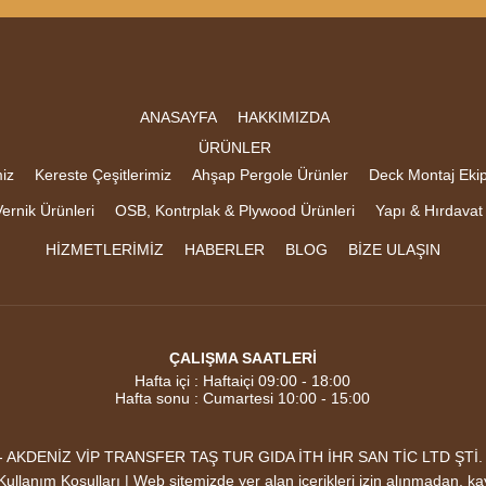
ANASAYFA
HAKKIMIZDA
ÜRÜNLER
iz
Kereste Çeşitlerimiz
Ahşap Pergole Ürünler
Deck Montaj Eki
ernik Ürünleri
OSB, Kontrplak & Plywood Ürünleri
Yapı & Hırdavat
HİZMETLERİMİZ
HABERLER
BLOG
BİZE ULAŞIN
ÇALIŞMA SAATLERİ
Hafta içi : Haftaiçi 09:00 - 18:00
Hafta sonu : Cumartesi 10:00 - 15:00
DENİZ VİP TRANSFER TAŞ TUR GIDA İTH İHR SAN TİC LTD ŞTİ. Mark
 |Kullanım Koşulları | Web sitemizde yer alan içerikleri izin alınmadan, k