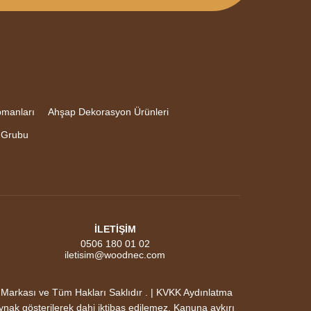
pmanları
Ahşap Dekorasyon Ürünleri
 Grubu
İLETİŞİM
0506 180 01 02
iletisim@woodnec.com
ası ve Tüm Hakları Saklıdır . | KVKK Aydınlatma
aynak gösterilerek dahi iktibas edilemez. Kanuna aykırı