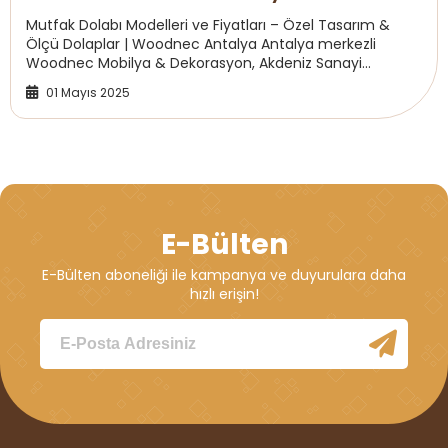
Mutfak Dolabı Modelleri ve Fiyatları – Özel Tasarım &
Ölçü Dolaplar | Woodnec Antalya Antalya merkezli
Woodnec Mobilya & Dekorasyon, Akdeniz Sanayi
Sitesi’ndeki imalat atölyesinde özel ölçü mu...
01 Mayıs 2025
E-Bülten
E-Bülten aboneliği ile kampanya ve duyurulara daha
hızlı erişin!