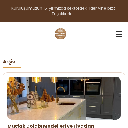
Kuruluşumuzun 15. yılımızda sektördeki lider yine biziz.
Teşekkürler...
Arşiv
Mutfak Dolabı Modelleri ve Fiyatları