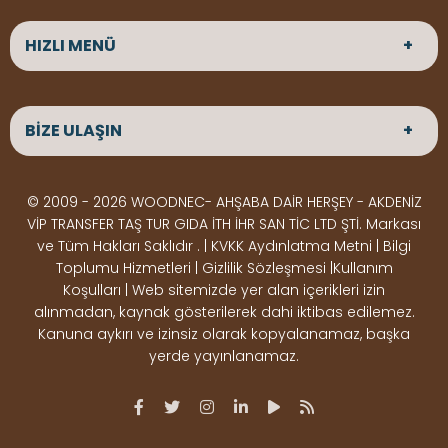
HIZLI MENÜ
ANASAYFA
HAKKIMIZDA
BİZE ULAŞIN
ÜRÜNLER
HİZMETLERİMİZ
Parke
HABERLER
Ahşap Deck
BLOG
ADRES
© 2009 - 2026 WOODNEC- AHŞABA DAİR HERŞEY - AKDENİZ
Çeşitlerimiz
BİZE ULAŞIN
Çeşitlerimiz
Altınkale mah Osmangazi cad. no 355 Döşemealtı
VİP TRANSFER TAŞ TUR GIDA İTH İHR SAN TİC LTD ŞTİ. Markası
Kereste
Ahşap
Antalya
ve Tüm Hakları Saklıdır . | KVKK Aydınlatma Metni | Bilgi
Çeşitlerimiz
Pergole
Toplumu Hizmetleri | Gizlilik Sözleşmesi |Kullanım
Koşulları | Web sitemizde yer alan içerikleri izin
Ürünler
ÇALIŞMA SAATLERİ
alınmadan, kaynak gösterilerek dahi iktibas edilemez.
Deck Montaj
Ahşap
Hafta içi : Haftaiçi 09:00 - 18:00
Kanuna aykırı ve izinsiz olarak kopyalanamaz, başka
Hafta sonu : Cumartesi 10:00 - 15:00
Ekipmanları
Dekorasyon
yerde yayınlanamaz.
Ürünleri
Boya &
OSB,
İLETİŞİM
Vernik
Kontrplak &
0506 180 01 02