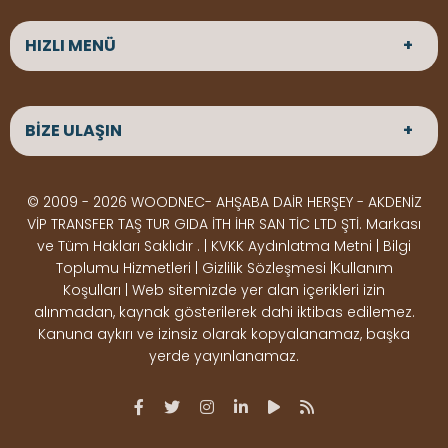
HIZLI MENÜ
ANASAYFA
HAKKIMIZDA
BİZE ULAŞIN
ÜRÜNLER
HİZMETLERİMİZ
Parke
HABERLER
Ahşap Deck
BLOG
ADRES
© 2009 - 2026 WOODNEC- AHŞABA DAİR HERŞEY - AKDENİZ
Çeşitlerimiz
BİZE ULAŞIN
Çeşitlerimiz
Altınkale mah Osmangazi cad. no 355 Döşemealtı
VİP TRANSFER TAŞ TUR GIDA İTH İHR SAN TİC LTD ŞTİ. Markası
Kereste
Ahşap
Antalya
ve Tüm Hakları Saklıdır . | KVKK Aydınlatma Metni | Bilgi
Çeşitlerimiz
Pergole
Toplumu Hizmetleri | Gizlilik Sözleşmesi |Kullanım
Koşulları | Web sitemizde yer alan içerikleri izin
Ürünler
ÇALIŞMA SAATLERİ
alınmadan, kaynak gösterilerek dahi iktibas edilemez.
Deck Montaj
Ahşap
Hafta içi : Haftaiçi 09:00 - 18:00
Kanuna aykırı ve izinsiz olarak kopyalanamaz, başka
Hafta sonu : Cumartesi 10:00 - 15:00
Ekipmanları
Dekorasyon
yerde yayınlanamaz.
Ürünleri
Boya &
OSB,
İLETİŞİM
Vernik
Kontrplak &
0506 180 01 02