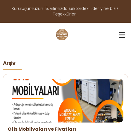
Kuruluşumuzun 15. yılımızda sektördeki lider yine biziz.
Teşekkürler...
Arşiv
Ofis Mobilyaları ve Fiyatları