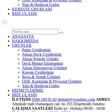
OSB, Kontrplak & Plywood Ürünleri
Yapı & Hırdavat Grubu
KERESTE GRUBLARI
BİZE ULAŞIN
ANASAYFA
HAKKIMIZDA
ÜRÜNLER
Parke Çeşitlerimiz
Ahşap Deck Çeşitlerimiz
Ahşap Pergole Ürünler
Deck Montaj Ekipmanları
Ahşap Dekorasyon Ürünleri
Kereste Çeşitlerimiz
Boya & Vernik Ürünleri
OSB, Kontrplak & Plywood Ürünleri
Yapı & Hırdavat Grubu
HİZMETLERİMİZ
BİZE ULAŞIN
İLETİŞİM
0506 180 01 02
iletisim@woodnec.com
ADRES
Altınkale mah Osmangazi cad. no 355 Döşemealtı Antalya
ÇALIŞMA SAATLERİ
Hafta içi : Haftaiçi 09:00 - 18:00