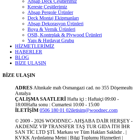
Ahşap Deck Çeşitlerimiz
Kereste Çeşitlerimiz
Ahşap Pergole Ürünler
Deck Montaj Ekipmanları
Ahşap Dekorasyon Ürünleri
Boya & Vernik Ürünleri
OSB, Kontrplak & Plywood Ürünleri
Yapı & Hırdavat Grubu
HİZMETLERİMİZ
HABERLER
BLOG
BİZE ULAŞIN
BİZE ULAŞIN
ADRES
Altınkale mah Osmangazi cad. no 355 Döşemealtı
Antalya
ÇALIŞMA SAATLERİ
Hafta içi : Haftaiçi 09:00 -
18:00
Hafta sonu : Cumartesi 10:00 - 15:00
İLETİŞİM
0506 180 01 02
iletisim@woodnec.com
© 2009 - 2026 WOODNEC- AHŞABA DAİR HERŞEY -
AKDENİZ VİP TRANSFER TAŞ TUR GIDA İTH İHR
SAN TİC LTD ŞTİ. Markası ve Tüm Hakları Saklıdır . |
KVKK Aydınlatma Metni | Bilgi Toplumu Hizmetleri |