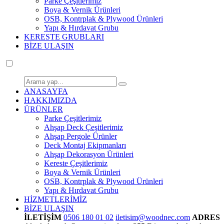
Parke Çeşitlerimiz
Boya & Vernik Ürünleri
OSB, Kontrplak & Plywood Ürünleri
Yapı & Hırdavat Grubu
KERESTE GRUBLARI
BİZE ULAŞIN
ANASAYFA
HAKKIMIZDA
ÜRÜNLER
Parke Çeşitlerimiz
Ahşap Deck Çeşitlerimiz
Ahşap Pergole Ürünler
Deck Montaj Ekipmanları
Ahşap Dekorasyon Ürünleri
Kereste Çeşitlerimiz
Boya & Vernik Ürünleri
OSB, Kontrplak & Plywood Ürünleri
Yapı & Hırdavat Grubu
HİZMETLERİMİZ
BİZE ULAŞIN
İLETİŞİM
0506 180 01 02
iletisim@woodnec.com
ADRES