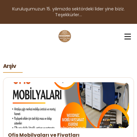
Kuruluşumuzun 15. yılımızda sektördeki lider yine biziz.
Teşekkürler...
Arşiv
Ofis Mobilyaları ve Fiyatları