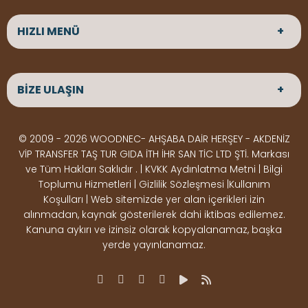
HIZLI MENÜ
ANASAYFA
HAKKIMIZDA
BİZE ULAŞIN
ÜRÜNLER
HİZMETLERİMİZ
Parke
HABERLER
Ahşap Deck
BLOG
ADRES
© 2009 - 2026 WOODNEC- AHŞABA DAİR HERŞEY - AKDENİZ
Çeşitlerimiz
BİZE ULAŞIN
Çeşitlerimiz
Altınkale mah Osmangazi cad. no 355 Döşemealtı
VİP TRANSFER TAŞ TUR GIDA İTH İHR SAN TİC LTD ŞTİ. Markası
Kereste
Ahşap
Antalya
ve Tüm Hakları Saklıdır . | KVKK Aydınlatma Metni | Bilgi
Çeşitlerimiz
Pergole
Toplumu Hizmetleri | Gizlilik Sözleşmesi |Kullanım
Koşulları | Web sitemizde yer alan içerikleri izin
Ürünler
ÇALIŞMA SAATLERİ
alınmadan, kaynak gösterilerek dahi iktibas edilemez.
Deck Montaj
Ahşap
Hafta içi : Haftaiçi 09:00 - 18:00
Kanuna aykırı ve izinsiz olarak kopyalanamaz, başka
Hafta sonu : Cumartesi 10:00 - 15:00
Ekipmanları
Dekorasyon
yerde yayınlanamaz.
Ürünleri
Boya &
OSB,
İLETİŞİM
Vernik
Kontrplak &
0506 180 01 02