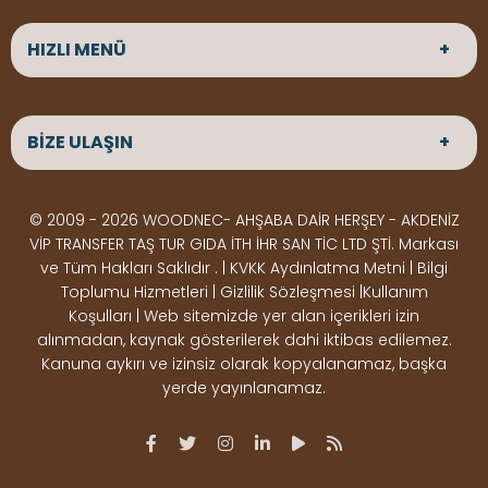
HIZLI MENÜ
ANASAYFA
HAKKIMIZDA
BİZE ULAŞIN
ÜRÜNLER
HİZMETLERİMİZ
Parke
HABERLER
Ahşap Deck
BLOG
ADRES
© 2009 - 2026 WOODNEC- AHŞABA DAİR HERŞEY - AKDENİZ
Çeşitlerimiz
BİZE ULAŞIN
Çeşitlerimiz
Altınkale mah Osmangazi cad. no 355 Döşemealtı
VİP TRANSFER TAŞ TUR GIDA İTH İHR SAN TİC LTD ŞTİ. Markası
Kereste
Ahşap
Antalya
ve Tüm Hakları Saklıdır . | KVKK Aydınlatma Metni | Bilgi
Çeşitlerimiz
Pergole
Toplumu Hizmetleri | Gizlilik Sözleşmesi |Kullanım
Koşulları | Web sitemizde yer alan içerikleri izin
Ürünler
ÇALIŞMA SAATLERİ
alınmadan, kaynak gösterilerek dahi iktibas edilemez.
Deck Montaj
Ahşap
Hafta içi : Haftaiçi 09:00 - 18:00
Kanuna aykırı ve izinsiz olarak kopyalanamaz, başka
Hafta sonu : Cumartesi 10:00 - 15:00
Ekipmanları
Dekorasyon
yerde yayınlanamaz.
Ürünleri
Boya &
OSB,
İLETİŞİM
Vernik
Kontrplak &
0506 180 01 02