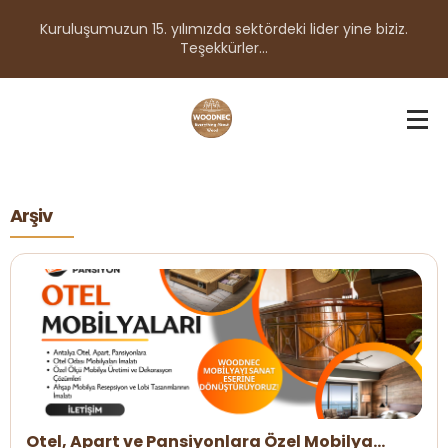
Kuruluşumuzun 15. yılımızda sektördeki lider yine biziz.
Teşekkürler...
Arşiv
Otel, Apart ve Pansiyonlara Özel Mobilya