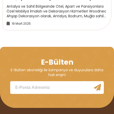
İmalatı ve Dekorasyon Hizmetleri
Antalya ve Sahil Bölgesinde Otel, Apart ve Pansiyonlara
Özel Mobilya İmalatı ve Dekorasyon Hizmetleri Woodnec
Ahşap Dekorasyon olarak, Antalya, Bodrum, Muğla sahil
bandı ve çevresinde faaliyet göstere...
19 Mart 2025
E-Bülten
E-Bülten aboneliği ile kampanya ve duyurulara daha
hızlı erişin!