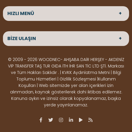
HIZLI MENÜ
ANASAYFA
HAKKIMIZDA
BİZE ULAŞIN
ÜRÜNLER
HİZMETLERİMİZ
Parke
HABERLER
Ahşap Deck
BLOG
ADRES
© 2009 - 2026 WOODNEC- AHŞABA DAİR HERŞEY - AKDENİZ
Çeşitlerimiz
BİZE ULAŞIN
Çeşitlerimiz
Altınkale mah Osmangazi cad. no 355 Döşemealtı
VİP TRANSFER TAŞ TUR GIDA İTH İHR SAN TİC LTD ŞTİ. Markası
Kereste
Ahşap
Antalya
ve Tüm Hakları Saklıdır . | KVKK Aydınlatma Metni | Bilgi
Çeşitlerimiz
Pergole
Toplumu Hizmetleri | Gizlilik Sözleşmesi |Kullanım
Koşulları | Web sitemizde yer alan içerikleri izin
Ürünler
ÇALIŞMA SAATLERİ
alınmadan, kaynak gösterilerek dahi iktibas edilemez.
Deck Montaj
Ahşap
Hafta içi : Haftaiçi 09:00 - 18:00
Kanuna aykırı ve izinsiz olarak kopyalanamaz, başka
Hafta sonu : Cumartesi 10:00 - 15:00
Ekipmanları
Dekorasyon
yerde yayınlanamaz.
Ürünleri
Boya &
OSB,
İLETİŞİM
Vernik
Kontrplak &
0506 180 01 02