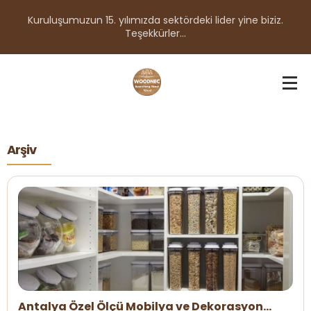
Kuruluşumuzun 15. yılımızda sektördeki lider yine biziz.
Teşekkürler...
Arşiv
Antalya Özel Ölçü Mobilya ve Dekorasyon