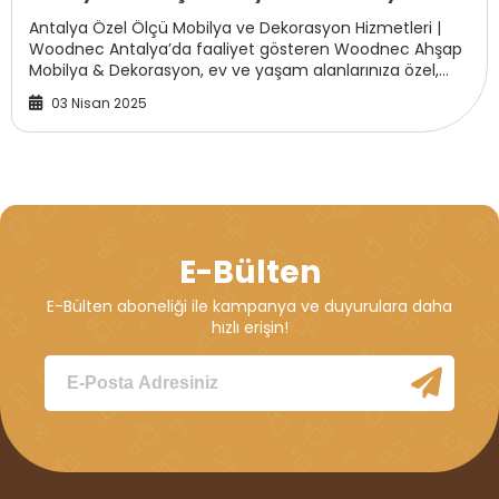
Hizmetleri | Woodnec
Antalya Özel Ölçü Mobilya ve Dekorasyon Hizmetleri |
Woodnec Antalya’da faaliyet gösteren Woodnec Ahşap
Mobilya & Dekorasyon, ev ve yaşam alanlarınıza özel,
yüksek kaliteli özel ölçü mobilya üreti...
03 Nisan 2025
E-Bülten
E-Bülten aboneliği ile kampanya ve duyurulara daha
hızlı erişin!