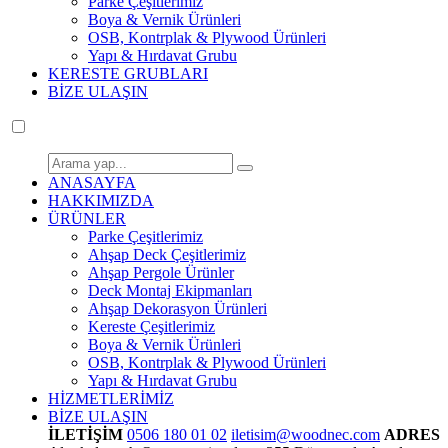
Parke Çeşitlerimiz
Boya & Vernik Ürünleri
OSB, Kontrplak & Plywood Ürünleri
Yapı & Hırdavat Grubu
KERESTE GRUBLARI
BİZE ULAŞIN
ANASAYFA
HAKKIMIZDA
ÜRÜNLER
Parke Çeşitlerimiz
Ahşap Deck Çeşitlerimiz
Ahşap Pergole Ürünler
Deck Montaj Ekipmanları
Ahşap Dekorasyon Ürünleri
Kereste Çeşitlerimiz
Boya & Vernik Ürünleri
OSB, Kontrplak & Plywood Ürünleri
Yapı & Hırdavat Grubu
HİZMETLERİMİZ
BİZE ULAŞIN
İLETİŞİM
0506 180 01 02
iletisim@woodnec.com
ADRES