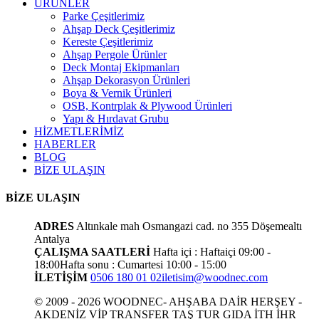
ÜRÜNLER
Parke Çeşitlerimiz
Ahşap Deck Çeşitlerimiz
Kereste Çeşitlerimiz
Ahşap Pergole Ürünler
Deck Montaj Ekipmanları
Ahşap Dekorasyon Ürünleri
Boya & Vernik Ürünleri
OSB, Kontrplak & Plywood Ürünleri
Yapı & Hırdavat Grubu
HİZMETLERİMİZ
HABERLER
BLOG
BİZE ULAŞIN
BİZE ULAŞIN
ADRES
Altınkale mah Osmangazi cad. no 355 Döşemealtı
Antalya
ÇALIŞMA SAATLERİ
Hafta içi : Haftaiçi 09:00 -
18:00
Hafta sonu : Cumartesi 10:00 - 15:00
İLETİŞİM
0506 180 01 02
iletisim@woodnec.com
© 2009 - 2026 WOODNEC- AHŞABA DAİR HERŞEY -
AKDENİZ VİP TRANSFER TAŞ TUR GIDA İTH İHR