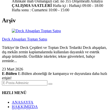
Altınkale mah Osmangazi cad. no 355 Döşemealtı Antalya
ÇALIŞMA SAATLERİ
Hafta içi : Haftaiçi 09:00 - 18:00
Hafta sonu : Cumartesi 10:00 - 15:00
Arşiv
Deck Ahşapları Toptan Satışı
Türkiye’de Deck Çeşitleri ve Toptan Deck Tedariki Deck ahşapları,
dış mekân zemin kaplamalarında kullanılan dayanıklı ve estetik
ahşap ürünlerdir. Özellikle iskeleler, tekne güverteleri, bahçe
zeminle...
23 Mart 2026
E-Bülten
E-Bülten aboneliği ile kampanya ve duyurulara daha hızlı
erişin!
HIZLI MENÜ
ANASAYFA
HAKKIMIZDA