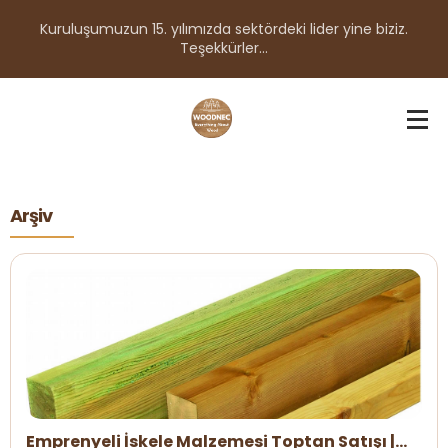
Kuruluşumuzun 15. yılımızda sektördeki lider yine biziz.
Teşekkürler...
Arşiv
Emprenyeli İskele Malzemesi Toptan Satışı |