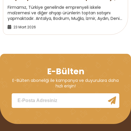
Ahşap Toptancısı
Firmamız, Türkiye genelinde emprenyeli iskele
malzemesi ve diğer ahşap ürünlerin toptan satışını
yapmaktadır. Antalya, Bodrum, Muğla, İzmir, Aydın, Denizli
ve diğer bölgelerde toplu siparişler için ek...
23 Mart 2026
E-Bülten
E-Bülten aboneliği ile kampanya ve duyurulara daha
hızlı erişin!