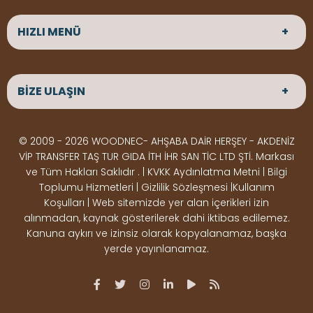
HIZLI MENÜ
ANASAYFA
HAKKIMIZDA
BİZE ULAŞIN
ÜRÜNLER
HİZMETLERİMİZ
Parke
HABERLER
Ahşap Deck
BLOG
ADRES
© 2009 - 2026 WOODNEC- AHŞABA DAİR HERŞEY - AKDENİZ
Çeşitlerimiz
BİZE ULAŞIN
Çeşitlerimiz
Altınkale mah Osmangazi cad. no 355 Döşemealtı
VİP TRANSFER TAŞ TUR GIDA İTH İHR SAN TİC LTD ŞTİ. Markası
Kereste
Ahşap
Antalya
ve Tüm Hakları Saklıdır . | KVKK Aydınlatma Metni | Bilgi
Çeşitlerimiz
Pergole
Toplumu Hizmetleri | Gizlilik Sözleşmesi |Kullanım
Koşulları | Web sitemizde yer alan içerikleri izin
Ürünler
ÇALIŞMA SAATLERİ
alınmadan, kaynak gösterilerek dahi iktibas edilemez.
Deck Montaj
Ahşap
Hafta içi : Haftaiçi 09:00 - 18:00
Kanuna aykırı ve izinsiz olarak kopyalanamaz, başka
Hafta sonu : Cumartesi 10:00 - 15:00
Ekipmanları
Dekorasyon
yerde yayınlanamaz.
Ürünleri
Boya &
OSB,
İLETİŞİM
Vernik
Kontrplak &
0506 180 01 02