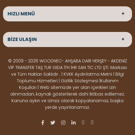
HIZLI MENÜ
ANASAYFA
HAKKIMIZDA
BİZE ULAŞIN
ÜRÜNLER
HİZMETLERİMİZ
Parke
HABERLER
Ahşap Deck
BLOG
ADRES
© 2009 - 2026 WOODNEC- AHŞABA DAİR HERŞEY - AKDENİZ
Çeşitlerimiz
BİZE ULAŞIN
Çeşitlerimiz
Altınkale mah Osmangazi cad. no 355 Döşemealtı
VİP TRANSFER TAŞ TUR GIDA İTH İHR SAN TİC LTD ŞTİ. Markası
Kereste
Ahşap
Antalya
ve Tüm Hakları Saklıdır . | KVKK Aydınlatma Metni | Bilgi
Çeşitlerimiz
Pergole
Toplumu Hizmetleri | Gizlilik Sözleşmesi |Kullanım
Koşulları | Web sitemizde yer alan içerikleri izin
Ürünler
ÇALIŞMA SAATLERİ
alınmadan, kaynak gösterilerek dahi iktibas edilemez.
Deck Montaj
Ahşap
Hafta içi : Haftaiçi 09:00 - 18:00
Kanuna aykırı ve izinsiz olarak kopyalanamaz, başka
Hafta sonu : Cumartesi 10:00 - 15:00
Ekipmanları
Dekorasyon
yerde yayınlanamaz.
Ürünleri
Boya &
OSB,
İLETİŞİM
Vernik
Kontrplak &
0506 180 01 02