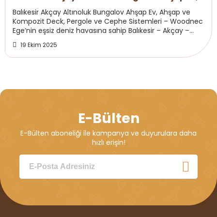
Ahşap ve Kompozit Deck, Pergole
Balıkesir Akçay Altınoluk Bungalov Ahşap Ev, Ahşap ve
Kompozit Deck, Pergole ve Cephe Sistemleri – Woodnec
Ege’nin eşsiz deniz havasına sahip Balıkesir – Akçay –
Altınoluk sahillerinde,Woodnec, uzman ...
19 Ekim 2025
E-Bülten
E-Bülten aboneliği ile kampanya ve duyurulara daha
hızlı erişin!