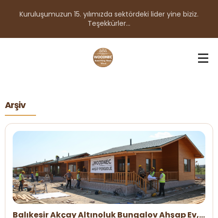
Kuruluşumuzun 15. yılımızda sektördeki lider yine biziz.
Teşekkürler...
Arşiv
Balıkesir Akçay Altınoluk Bungalov Ahşap Ev,