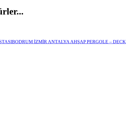
ler...