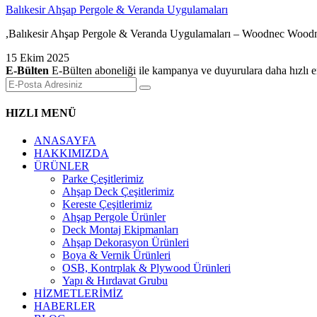
Balıkesir Ahşap Pergole & Veranda Uygulamaları
,Balıkesir Ahşap Pergole & Veranda Uygulamaları – Woodnec Woodnec, B
15 Ekim 2025
E-Bülten
E-Bülten aboneliği ile kampanya ve duyurulara daha hızlı er
HIZLI MENÜ
ANASAYFA
HAKKIMIZDA
ÜRÜNLER
Parke Çeşitlerimiz
Ahşap Deck Çeşitlerimiz
Kereste Çeşitlerimiz
Ahşap Pergole Ürünler
Deck Montaj Ekipmanları
Ahşap Dekorasyon Ürünleri
Boya & Vernik Ürünleri
OSB, Kontrplak & Plywood Ürünleri
Yapı & Hırdavat Grubu
HİZMETLERİMİZ
HABERLER