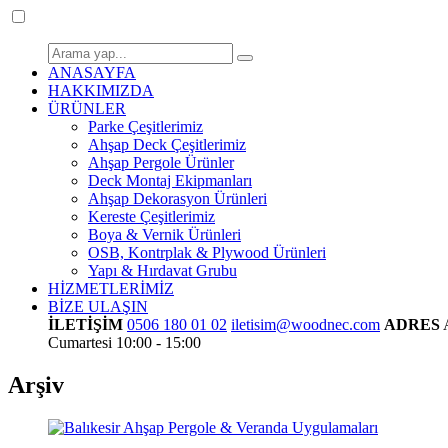
ANASAYFA
HAKKIMIZDA
ÜRÜNLER
Parke Çeşitlerimiz
Ahşap Deck Çeşitlerimiz
Ahşap Pergole Ürünler
Deck Montaj Ekipmanları
Ahşap Dekorasyon Ürünleri
Kereste Çeşitlerimiz
Boya & Vernik Ürünleri
OSB, Kontrplak & Plywood Ürünleri
Yapı & Hırdavat Grubu
HİZMETLERİMİZ
BİZE ULAŞIN
İLETİŞİM
0506 180 01 02
iletisim@woodnec.com
ADRES
Cumartesi 10:00 - 15:00
Arşiv