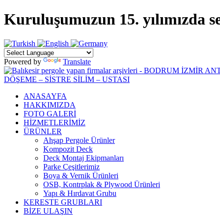
Kuruluşumuzun 15. yılımızda sekt
Powered by
Translate
ANASAYFA
HAKKIMIZDA
FOTO GALERİ
HİZMETLERİMİZ
ÜRÜNLER
Ahşap Pergole Ürünler
Kompozit Deck
Deck Montaj Ekipmanları
Parke Çeşitlerimiz
Boya & Vernik Ürünleri
OSB, Kontrplak & Plywood Ürünleri
Yapı & Hırdavat Grubu
KERESTE GRUBLARI
BİZE ULAŞIN