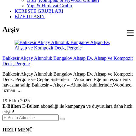
OSB, Kontrplak & Plywood Ürünleri
Yapı & Hırdavat Grubu
KERESTE GRUBLARI
BİZE ULAŞIN
Arşiv
Balıkesir Akçay Altınoluk Bungalov Ahşap Ev, Ahşap ve Kompozit
Deck, Pergole
Balıkesir Akçay Altınoluk Bungalov Ahşap Ev, Ahşap ve Kompozit
Deck, Pergole ve Cephe Sistemleri – Woodnec Ege’nin eşsiz deniz
havasına sahip Balıkesir – Akçay – Altınoluk sahillerinde,Woodnec,
uzman ...
19 Ekim 2025
E-Bülten
E-Bülten aboneliği ile kampanya ve duyurulara daha hızlı
erişin!
HIZLI MENÜ