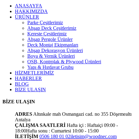
ANASAYFA
HAKKIMIZDA
ÜRÜNLER
Parke Çeşitlerimiz
Ahşap Deck Çeşitlerimiz
Kereste Çeşitlerimiz
Ahşap Pergole Ürünler
Deck Montaj Ekipmanları
Ahşap Dekorasyon Ürünleri
Boya & Vernik Ürünleri
OSB, Kontrplak & Plywood Ürünleri
Yapı & Hırdavat Grubu
HİZMETLERİMİZ
HABERLER
BLOG
BİZE ULAŞIN
BİZE ULAŞIN
ADRES
Altınkale mah Osmangazi cad. no 355 Döşemealtı
Antalya
ÇALIŞMA SAATLERİ
Hafta içi : Haftaiçi 09:00 -
18:00
Hafta sonu : Cumartesi 10:00 - 15:00
İLETİŞİM
0506 180 01 02
iletisim@woodnec.com