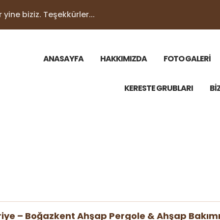
yine biziz. Teşekkürler...
ANASAYFA
HAKKIMIZDA
FOTO GALERİ
KERESTE GRUBLARI
Bİ
riye – Boğazkent Ahşap Pergole & Ahşap Bakım