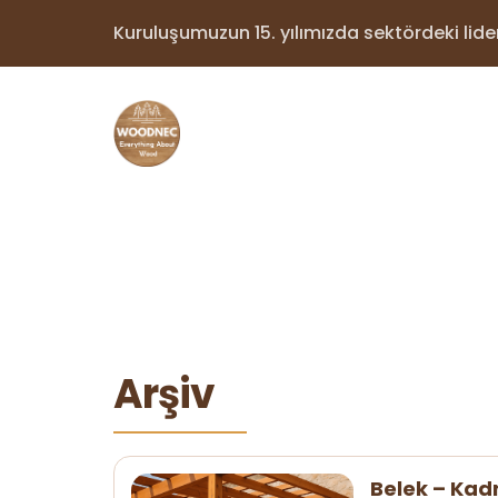
Kuruluşumuzun 15. yılımızda sektördeki lider 
Arşiv
Belek – Kad