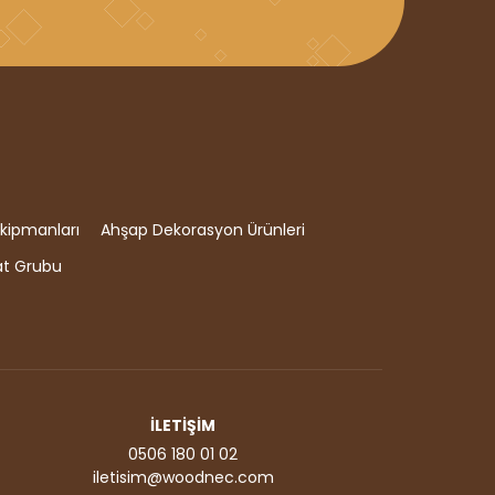
kipmanları
Ahşap Dekorasyon Ürünleri
at Grubu
İLETİŞİM
0506 180 01 02
iletisim@woodnec.com