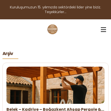
Kuruluşumuzun 15. yılımızda sektördeki lider yine biziz.
Teşekkürler...
Arşiv
Belek – Kadriye – Boğazkent Ahşap Pergole &