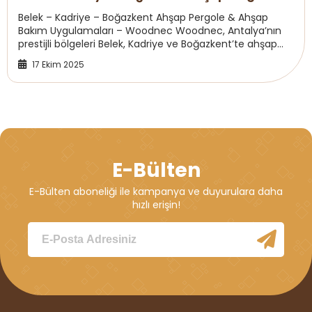
Ahşap Bakımı
Belek – Kadriye – Boğazkent Ahşap Pergole & Ahşap
Bakım Uygulamaları – Woodnec Woodnec, Antalya’nın
prestijli bölgeleri Belek, Kadriye ve Boğazkent’te ahşap
pergole, veranda, deck döşeme, çatı sis...
17 Ekim 2025
E-Bülten
E-Bülten aboneliği ile kampanya ve duyurulara daha
hızlı erişin!