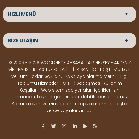
HIZLI MENÜ
ANASAYFA
HAKKIMIZDA
BİZE ULAŞIN
ÜRÜNLER
HİZMETLERİMİZ
Parke
HABERLER
Ahşap Deck
BLOG
ADRES
© 2009 - 2026 WOODNEC- AHŞABA DAİR HERŞEY - AKDENİZ
Çeşitlerimiz
BİZE ULAŞIN
Çeşitlerimiz
Altınkale mah Osmangazi cad. no 355 Döşemealtı
VİP TRANSFER TAŞ TUR GIDA İTH İHR SAN TİC LTD ŞTİ. Markası
Kereste
Ahşap
Antalya
ve Tüm Hakları Saklıdır . | KVKK Aydınlatma Metni | Bilgi
Çeşitlerimiz
Pergole
Toplumu Hizmetleri | Gizlilik Sözleşmesi |Kullanım
Koşulları | Web sitemizde yer alan içerikleri izin
Ürünler
ÇALIŞMA SAATLERİ
alınmadan, kaynak gösterilerek dahi iktibas edilemez.
Deck Montaj
Ahşap
Hafta içi : Haftaiçi 09:00 - 18:00
Kanuna aykırı ve izinsiz olarak kopyalanamaz, başka
Hafta sonu : Cumartesi 10:00 - 15:00
Ekipmanları
Dekorasyon
yerde yayınlanamaz.
Ürünleri
Boya &
OSB,
İLETİŞİM
Vernik
Kontrplak &
0506 180 01 02