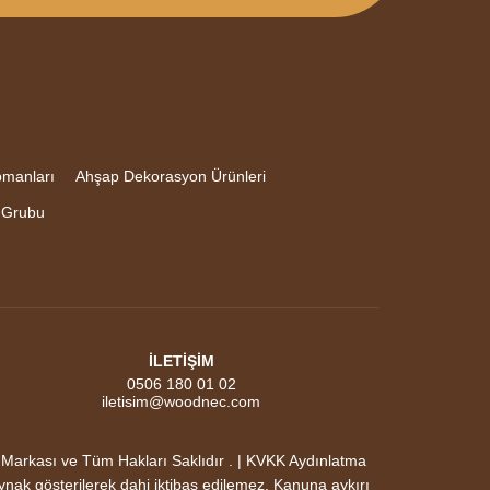
pmanları
Ahşap Dekorasyon Ürünleri
 Grubu
İLETİŞİM
0506 180 01 02
iletisim@woodnec.com
ası ve Tüm Hakları Saklıdır . | KVKK Aydınlatma
aynak gösterilerek dahi iktibas edilemez. Kanuna aykırı