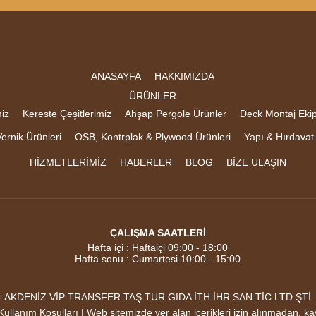
ANASAYFA
HAKKIMIZDA
ÜRÜNLER
iz
Kereste Çeşitlerimiz
Ahşap Pergole Ürünler
Deck Montaj Eki
ernik Ürünleri
OSB, Kontrplak & Plywood Ürünleri
Yapı & Hırdavat
HİZMETLERİMİZ
HABERLER
BLOG
BİZE ULAŞIN
ÇALIŞMA SAATLERİ
Hafta içi : Haftaiçi 09:00 - 18:00
Hafta sonu : Cumartesi 10:00 - 15:00
DENİZ VİP TRANSFER TAŞ TUR GIDA İTH İHR SAN TİC LTD ŞTİ. Mark
 |Kullanım Koşulları | Web sitemizde yer alan içerikleri izin alınmadan, k