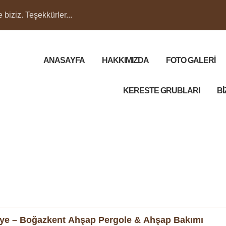
biziz. Teşekkürler...
ANASAYFA
HAKKIMIZDA
FOTO GALERİ
KERESTE GRUBLARI
Bİ
iye – Boğazkent Ahşap Pergole & Ahşap Bakımı