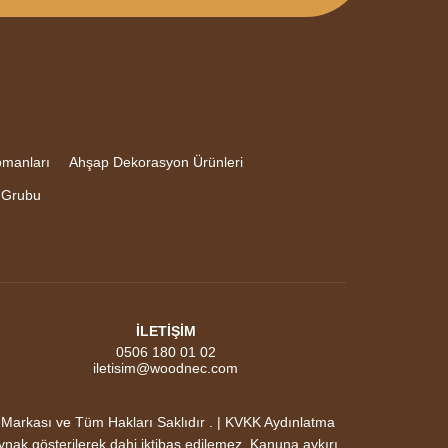
pmanları
Ahşap Dekorasyon Ürünleri
 Grubu
İLETİŞİM
0506 180 01 02
iletisim@woodnec.com
ası ve Tüm Hakları Saklıdır . | KVKK Aydınlatma
aynak gösterilerek dahi iktibas edilemez. Kanuna aykırı