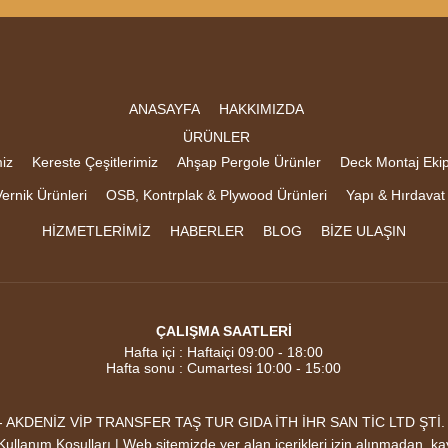
ANASAYFA
HAKKIMIZDA
ÜRÜNLER
iz
Kereste Çeşitlerimiz
Ahşap Pergole Ürünler
Deck Montaj Eki
ernik Ürünleri
OSB, Kontrplak & Plywood Ürünleri
Yapı & Hırdavat
HİZMETLERİMİZ
HABERLER
BLOG
BİZE ULAŞIN
ÇALIŞMA SAATLERİ
Hafta içi : Haftaiçi 09:00 - 18:00
Hafta sonu : Cumartesi 10:00 - 15:00
DENİZ VİP TRANSFER TAŞ TUR GIDA İTH İHR SAN TİC LTD ŞTİ. Mark
 |Kullanım Koşulları | Web sitemizde yer alan içerikleri izin alınmadan, k