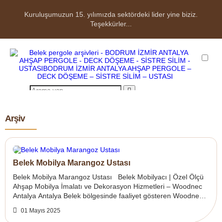
Kuruluşumuzun 15. yılımızda sektördeki lider yine biziz.
Teşekkürler...
ANASAYFA
Arşiv
HAKKIMIZDA
ÜRÜNLER
Belek Mobilya Marangoz Ustası
Parke Çeşitlerimiz
Belek Mobilya Marangoz Ustası Belek Mobilyacı | Özel Ölçü
Ahşap Mobilya İmalatı ve Dekorasyon Hizmetleri – Woodnec
Ahşap Deck Çeşitlerimiz
Antalya Antalya Belek bölgesinde faaliyet gösteren Woodnec
Mobilya & Dekor...
Ahşap Pergole Ürünler
01 Mayıs 2025