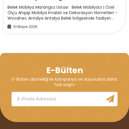
Belek Mobilya Marangoz Ustası Belek Mobilyacı | Özel
Ölçü Ahşap Mobilya İmalatı ve Dekorasyon Hizmetleri –
Woodnec Antalya Antalya Belek bölgesinde faaliyet
gösteren Woodnec Mobilya & Dekor...
01 Mayıs 2025
E-Bülten
E-Bülten aboneliği ile kampanya ve duyurulara daha
hızlı erişin!