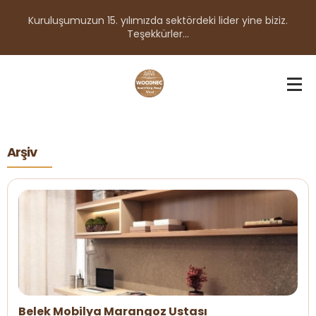
Kuruluşumuzun 15. yılımızda sektördeki lider yine biziz.
Teşekkürler...
Arşiv
Belek Mobilya Marangoz Ustası