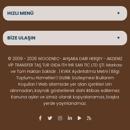
HIZLI MENÜ
ANASAYFA
HAKKIMIZDA
BİZE ULAŞIN
ÜRÜNLER
HİZMETLERİMİZ
Parke
HABERLER
Ahşap Deck
BLOG
ADRES
© 2009 - 2026 WOODNEC- AHŞABA DAİR HERŞEY - AKDENİZ
Çeşitlerimiz
BİZE ULAŞIN
Çeşitlerimiz
Altınkale mah Osmangazi cad. no 355 Döşemealtı
VİP TRANSFER TAŞ TUR GIDA İTH İHR SAN TİC LTD ŞTİ. Markası
Kereste
Ahşap
Antalya
ve Tüm Hakları Saklıdır . | KVKK Aydınlatma Metni | Bilgi
Çeşitlerimiz
Pergole
Toplumu Hizmetleri | Gizlilik Sözleşmesi |Kullanım
Koşulları | Web sitemizde yer alan içerikleri izin
Ürünler
ÇALIŞMA SAATLERİ
alınmadan, kaynak gösterilerek dahi iktibas edilemez.
Deck Montaj
Ahşap
Hafta içi : Haftaiçi 09:00 - 18:00
Kanuna aykırı ve izinsiz olarak kopyalanamaz, başka
Hafta sonu : Cumartesi 10:00 - 15:00
Ekipmanları
Dekorasyon
yerde yayınlanamaz.
Ürünleri
Boya &
OSB,
İLETİŞİM
Vernik
Kontrplak &
0506 180 01 02