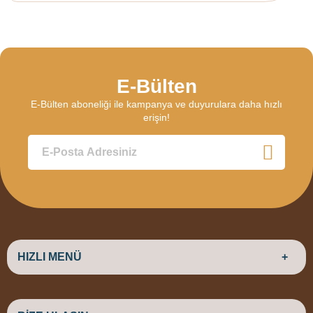
E-Bülten
E-Bülten aboneliği ile kampanya ve duyurulara daha hızlı
erişin!
HIZLI MENÜ
ANASAYFA
HAKKIMIZDA