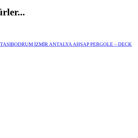
ler...