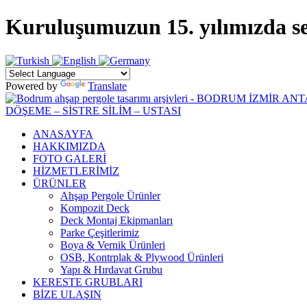
Kuruluşumuzun 15. yılımızda sekt
Powered by
Translate
ANASAYFA
HAKKIMIZDA
FOTO GALERİ
HİZMETLERİMİZ
ÜRÜNLER
Ahşap Pergole Ürünler
Kompozit Deck
Deck Montaj Ekipmanları
Parke Çeşitlerimiz
Boya & Vernik Ürünleri
OSB, Kontrplak & Plywood Ürünleri
Yapı & Hırdavat Grubu
KERESTE GRUBLARI
BİZE ULAŞIN