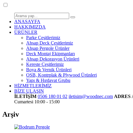
ANASAYFA
HAKKIMIZDA
ÜRÜNLER
Parke Çeşitlerimiz
Ahşap Deck Çeşitlerimiz
Ahşap Pergole Ürünler
Deck Montaj Ekipmanları
Ahşap Dekorasyon Ürünleri
Kereste Çeşitlerimiz
Boya & Vernik Ürünleri
OSB, Kontrplak & Plywood Ürünleri
Yapı & Hırdavat Grubu
HİZMETLERİMİZ
BİZE ULAŞIN
İLETİŞİM
0506 180 01 02
iletisim@woodnec.com
ADRES
Cumartesi 10:00 - 15:00
Arşiv