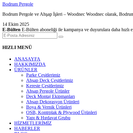
Bodrum Pergole
Bodrum Pergole ve Ahşap İşleri – Woodnec Woodnec olarak, Bodrum ve ç
14 Ekim 2025
E-Bülten
E-Bülten aboneliği ile kampanya ve duyurulara daha hızlı er
HIZLI MENÜ
ANASAYFA
HAKKIMIZDA
ÜRÜNLER
Parke Çeşitlerimiz
Ahşap Deck Çeşitlerimiz
Kereste Çeşitlerimiz
Ahşap Pergole Ürünler
Deck Montaj Ekipmanları
Ahşap Dekorasyon Ürünleri
Boya & Vernik Ürünleri
OSB, Kontrplak & Plywood Ürünleri
Yapı & Hırdavat Grubu
HİZMETLERİMİZ
HABERLER