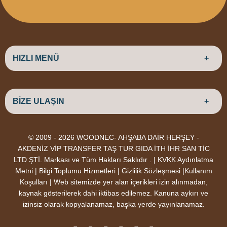
HIZLI MENÜ
ANASAYFA
HAKKIMIZDA
BİZE ULAŞIN
ÜRÜNLER
HİZMETLERİMİZ
Parke
HABERLER
Ahşap Deck
BLOG
ADRES
© 2009 - 2026 WOODNEC- AHŞABA DAİR HERŞEY -
Çeşitlerimiz
BİZE ULAŞIN
Çeşitlerimiz
Altınkale mah Osmangazi cad. no 355 Döşemealtı Antalya
AKDENİZ VİP TRANSFER TAŞ TUR GIDA İTH İHR SAN TİC
Kereste
Ahşap
LTD ŞTİ. Markası ve Tüm Hakları Saklıdır . | KVKK Aydınlatma
Çeşitlerimiz
Pergole
ÇALIŞMA SAATLERİ
Metni | Bilgi Toplumu Hizmetleri | Gizlilik Sözleşmesi |Kullanım
Hafta içi : Haftaiçi 09:00 - 18:00
Koşulları | Web sitemizde yer alan içerikleri izin alınmadan,
Ürünler
Hafta sonu : Cumartesi 10:00 - 15:00
kaynak gösterilerek dahi iktibas edilemez. Kanuna aykırı ve
Deck Montaj
Ahşap
izinsiz olarak kopyalanamaz, başka yerde yayınlanamaz.
Ekipmanları
Dekorasyon
İLETİŞİM
Ürünleri