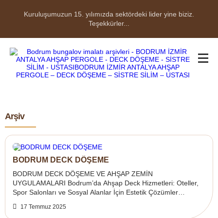
Kuruluşumuzun 15. yılımızda sektördeki lider yine biziz.
Teşekkürler...
Arşiv
BODRUM DECK DÖŞEME
BODRUM DECK DÖŞEME VE AHŞAP ZEMİN
UYGULAMALARI Bodrum’da Ahşap Deck Hizmetleri: Oteller,
Spor Salonları ve Sosyal Alanlar İçin Estetik Çözümler
Muğla’nın en popüler tatil destinasyonlarından bir...
17 Temmuz 2025