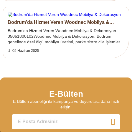
Bodrum’da Hizmet Veren Woodnec Mobilya &
Dekorasyon
Bodrum’da Hizmet Veren Woodnec Mobilya & Dekorasyon
05061800102Woodnec Mobilya & Dekorasyon, Bodrum
genelinde özel ölçü mobilya üretimi, parke sistre cila işlemleri,
iç mekan marangozluğu ve d...
05 Haziran 2025
E-Bülten
E-Bülten aboneliği ile kampanya ve duyurulara daha hızlı
erişin!