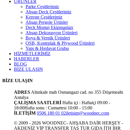
ÜRÜNLER
Parke Çeşitlerimiz
Ahşap Deck Çeşitlerimiz
Kereste Çeşitlerimiz
Ahşap Pergole Ürünler
Deck Montaj Ekipmanları
Ahşap Dekorasyon Ürünleri
Boya & Vernik Ürünleri
OSB, Kontrplak & Plywood Ürünleri
Yapı & Hırdavat Grubu
HİZMETLERİMİZ
HABERLER
BLOG
BİZE ULAŞIN
BİZE ULAŞIN
ADRES
Altınkale mah Osmangazi cad. no 355 Döşemealtı
Antalya
ÇALIŞMA SAATLERİ
Hafta içi : Haftaiçi 09:00 -
18:00
Hafta sonu : Cumartesi 10:00 - 15:00
İLETİŞİM
0506 180 01 02
iletisim@woodnec.com
© 2009 - 2026 WOODNEC- AHŞABA DAİR HERŞEY -
AKDENİZ VİP TRANSFER TAŞ TUR GIDA İTH İHR