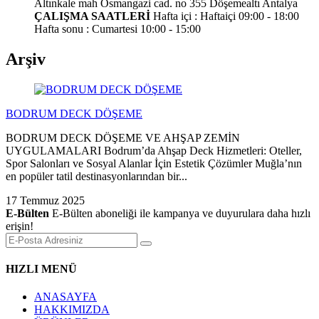
Altınkale mah Osmangazi cad. no 355 Döşemealtı Antalya
ÇALIŞMA SAATLERİ
Hafta içi : Haftaiçi 09:00 - 18:00
Hafta sonu : Cumartesi 10:00 - 15:00
Arşiv
BODRUM DECK DÖŞEME
BODRUM DECK DÖŞEME VE AHŞAP ZEMİN
UYGULAMALARI Bodrum’da Ahşap Deck Hizmetleri: Oteller,
Spor Salonları ve Sosyal Alanlar İçin Estetik Çözümler Muğla’nın
en popüler tatil destinasyonlarından bir...
17 Temmuz 2025
E-Bülten
E-Bülten aboneliği ile kampanya ve duyurulara daha hızlı
erişin!
HIZLI MENÜ
ANASAYFA
HAKKIMIZDA