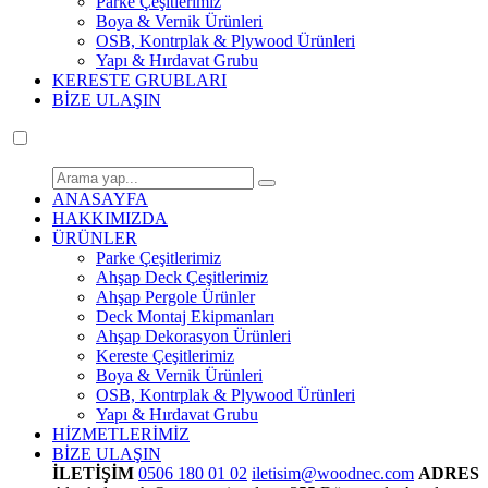
Parke Çeşitlerimiz
Boya & Vernik Ürünleri
OSB, Kontrplak & Plywood Ürünleri
Yapı & Hırdavat Grubu
KERESTE GRUBLARI
BİZE ULAŞIN
ANASAYFA
HAKKIMIZDA
ÜRÜNLER
Parke Çeşitlerimiz
Ahşap Deck Çeşitlerimiz
Ahşap Pergole Ürünler
Deck Montaj Ekipmanları
Ahşap Dekorasyon Ürünleri
Kereste Çeşitlerimiz
Boya & Vernik Ürünleri
OSB, Kontrplak & Plywood Ürünleri
Yapı & Hırdavat Grubu
HİZMETLERİMİZ
BİZE ULAŞIN
İLETİŞİM
0506 180 01 02
iletisim@woodnec.com
ADRES