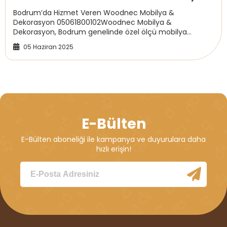
Dekorasyon
Bodrum’da Hizmet Veren Woodnec Mobilya &
Dekorasyon 05061800102Woodnec Mobilya &
Dekorasyon, Bodrum genelinde özel ölçü mobilya
üretimi, parke sistre cila işlemleri, iç mekan
05 Haziran 2025
marangozluğu ve d...
E-Bülten
E-Bülten aboneliği ile kampanya ve duyurulara daha
hızlı erişin!