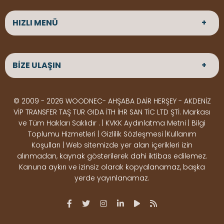
HIZLI MENÜ
ANASAYFA
HAKKIMIZDA
BİZE ULAŞIN
ÜRÜNLER
HİZMETLERİMİZ
Parke
HABERLER
Ahşap Deck
BLOG
ADRES
© 2009 - 2026 WOODNEC- AHŞABA DAİR HERŞEY - AKDENİZ
Çeşitlerimiz
BİZE ULAŞIN
Çeşitlerimiz
Altınkale mah Osmangazi cad. no 355 Döşemealtı
VİP TRANSFER TAŞ TUR GIDA İTH İHR SAN TİC LTD ŞTİ. Markası
Kereste
Ahşap
Antalya
ve Tüm Hakları Saklıdır . | KVKK Aydınlatma Metni | Bilgi
Çeşitlerimiz
Pergole
Toplumu Hizmetleri | Gizlilik Sözleşmesi |Kullanım
Koşulları | Web sitemizde yer alan içerikleri izin
Ürünler
ÇALIŞMA SAATLERİ
alınmadan, kaynak gösterilerek dahi iktibas edilemez.
Deck Montaj
Ahşap
Hafta içi : Haftaiçi 09:00 - 18:00
Kanuna aykırı ve izinsiz olarak kopyalanamaz, başka
Hafta sonu : Cumartesi 10:00 - 15:00
Ekipmanları
Dekorasyon
yerde yayınlanamaz.
Ürünleri
Boya &
OSB,
İLETİŞİM
Vernik
Kontrplak &
0506 180 01 02