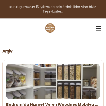
Kuruluşumuzun 15. yılımızda sektördeki lider yine biziz.
Teşekkürler...
Arşiv
Bodrum’da Hizmet Veren Woodnec Mobilya &