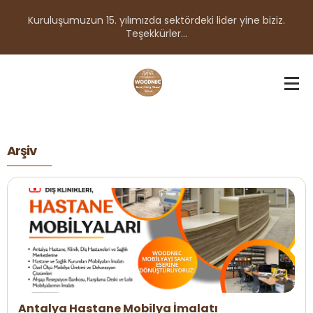
Kuruluşumuzun 15. yılımızda sektördeki lider yine biziz.
Teşekkürler...
Arşiv
Antalya Hastane Mobilya İmalatı