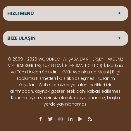
HIZLI MENÜ
ANASAYFA
HAKKIMIZDA
BİZE ULAŞIN
ÜRÜNLER
HİZMETLERİMİZ
Parke
HABERLER
Ahşap Deck
BLOG
ADRES
© 2009 - 2026 WOODNEC- AHŞABA DAİR HERŞEY - AKDENİZ
Çeşitlerimiz
BİZE ULAŞIN
Çeşitlerimiz
Altınkale mah Osmangazi cad. no 355 Döşemealtı
VİP TRANSFER TAŞ TUR GIDA İTH İHR SAN TİC LTD ŞTİ. Markası
Kereste
Ahşap
Antalya
ve Tüm Hakları Saklıdır . | KVKK Aydınlatma Metni | Bilgi
Çeşitlerimiz
Pergole
Toplumu Hizmetleri | Gizlilik Sözleşmesi |Kullanım
Koşulları | Web sitemizde yer alan içerikleri izin
Ürünler
ÇALIŞMA SAATLERİ
alınmadan, kaynak gösterilerek dahi iktibas edilemez.
Deck Montaj
Ahşap
Hafta içi : Haftaiçi 09:00 - 18:00
Kanuna aykırı ve izinsiz olarak kopyalanamaz, başka
Hafta sonu : Cumartesi 10:00 - 15:00
Ekipmanları
Dekorasyon
yerde yayınlanamaz.
Ürünleri
Boya &
OSB,
İLETİŞİM
Vernik
Kontrplak &
0506 180 01 02