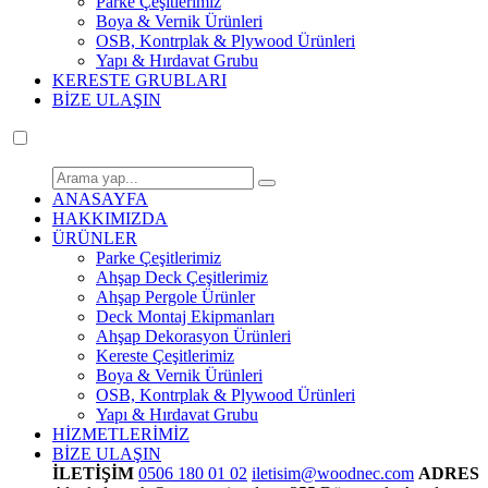
Parke Çeşitlerimiz
Boya & Vernik Ürünleri
OSB, Kontrplak & Plywood Ürünleri
Yapı & Hırdavat Grubu
KERESTE GRUBLARI
BİZE ULAŞIN
ANASAYFA
HAKKIMIZDA
ÜRÜNLER
Parke Çeşitlerimiz
Ahşap Deck Çeşitlerimiz
Ahşap Pergole Ürünler
Deck Montaj Ekipmanları
Ahşap Dekorasyon Ürünleri
Kereste Çeşitlerimiz
Boya & Vernik Ürünleri
OSB, Kontrplak & Plywood Ürünleri
Yapı & Hırdavat Grubu
HİZMETLERİMİZ
BİZE ULAŞIN
İLETİŞİM
0506 180 01 02
iletisim@woodnec.com
ADRES