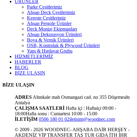
ÜRÜNLER
Parke Çeşitlerimiz
Ahşap Deck Çeşitlerimiz
Kereste Çeşitlerimiz
Ahşap Pergole Ürünler
Deck Montaj Ekipmanları
Ahşap Dekorasyon Ürünleri
Boya & Vernik Ürünleri
OSB, Kontrplak & Plywood Ürünleri
Yapı & Hırdavat Grubu
HİZMETLERİMİZ
HABERLER
BLOG
BİZE ULAŞIN
BİZE ULAŞIN
ADRES
Altınkale mah Osmangazi cad. no 355 Döşemealtı
Antalya
ÇALIŞMA SAATLERİ
Hafta içi : Haftaiçi 09:00 -
18:00
Hafta sonu : Cumartesi 10:00 - 15:00
İLETİŞİM
0506 180 01 02
iletisim@woodnec.com
© 2009 - 2026 WOODNEC- AHŞABA DAİR HERŞEY -
AKDENİZ VİP TRANSFER TAŞ TUR GIDA İTH İHR