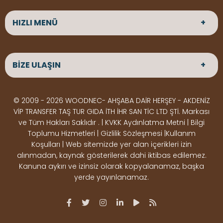
HIZLI MENÜ
ANASAYFA
HAKKIMIZDA
BİZE ULAŞIN
ÜRÜNLER
HİZMETLERİMİZ
Parke
HABERLER
Ahşap Deck
BLOG
ADRES
© 2009 - 2026 WOODNEC- AHŞABA DAİR HERŞEY - AKDENİZ
Çeşitlerimiz
BİZE ULAŞIN
Çeşitlerimiz
Altınkale mah Osmangazi cad. no 355 Döşemealtı
VİP TRANSFER TAŞ TUR GIDA İTH İHR SAN TİC LTD ŞTİ. Markası
Kereste
Ahşap
Antalya
ve Tüm Hakları Saklıdır . | KVKK Aydınlatma Metni | Bilgi
Çeşitlerimiz
Pergole
Toplumu Hizmetleri | Gizlilik Sözleşmesi |Kullanım
Koşulları | Web sitemizde yer alan içerikleri izin
Ürünler
ÇALIŞMA SAATLERİ
alınmadan, kaynak gösterilerek dahi iktibas edilemez.
Deck Montaj
Ahşap
Hafta içi : Haftaiçi 09:00 - 18:00
Kanuna aykırı ve izinsiz olarak kopyalanamaz, başka
Hafta sonu : Cumartesi 10:00 - 15:00
Ekipmanları
Dekorasyon
yerde yayınlanamaz.
Ürünleri
Boya &
OSB,
İLETİŞİM
Vernik
Kontrplak &
0506 180 01 02