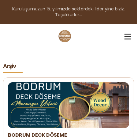
Kuruluşumuzun 15. yılımızda sektördeki lider yine biziz.
Teşekkürler...
Arşiv
BODRUM DECK DÖŞEME