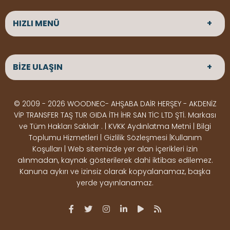
HIZLI MENÜ
ANASAYFA
HAKKIMIZDA
BİZE ULAŞIN
ÜRÜNLER
HİZMETLERİMİZ
Parke
HABERLER
Ahşap Deck
BLOG
ADRES
© 2009 - 2026 WOODNEC- AHŞABA DAİR HERŞEY - AKDENİZ
Çeşitlerimiz
BİZE ULAŞIN
Çeşitlerimiz
Altınkale mah Osmangazi cad. no 355 Döşemealtı
VİP TRANSFER TAŞ TUR GIDA İTH İHR SAN TİC LTD ŞTİ. Markası
Kereste
Ahşap
Antalya
ve Tüm Hakları Saklıdır . | KVKK Aydınlatma Metni | Bilgi
Çeşitlerimiz
Pergole
Toplumu Hizmetleri | Gizlilik Sözleşmesi |Kullanım
Koşulları | Web sitemizde yer alan içerikleri izin
Ürünler
ÇALIŞMA SAATLERİ
alınmadan, kaynak gösterilerek dahi iktibas edilemez.
Deck Montaj
Ahşap
Hafta içi : Haftaiçi 09:00 - 18:00
Kanuna aykırı ve izinsiz olarak kopyalanamaz, başka
Hafta sonu : Cumartesi 10:00 - 15:00
Ekipmanları
Dekorasyon
yerde yayınlanamaz.
Ürünleri
Boya &
OSB,
İLETİŞİM
Vernik
Kontrplak &
0506 180 01 02