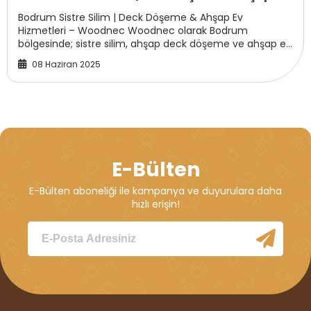
Bodrum Sistre Silim | Deck Döşeme & Ahşap Ev
Hizmetleri – Woodnec Woodnec olarak Bodrum
bölgesinde; sistre silim, ahşap deck döşeme ve ahşap ev
projeleriyle estetik, dayanıklı ve uzun ömürlü mekan...
08 Haziran 2025
E-Bülten
E-Bülten aboneliği ile kampanya ve duyurulara daha
hızlı erişin!