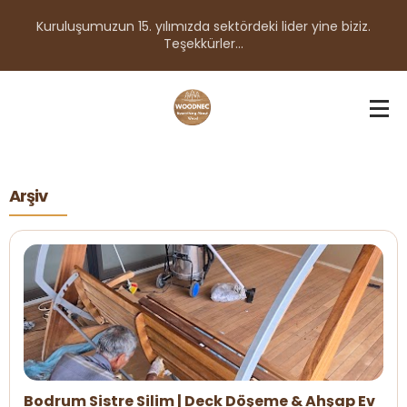
Kuruluşumuzun 15. yılımızda sektördeki lider yine biziz.
Teşekkürler...
Arşiv
Bodrum Sistre Silim | Deck Döşeme & Ahşap Ev