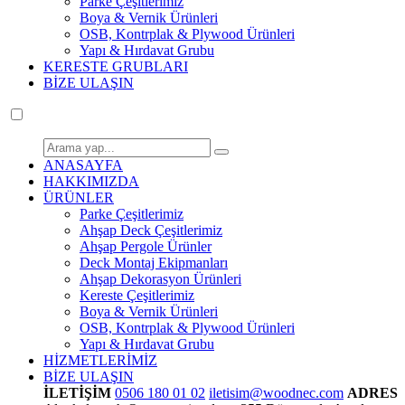
Parke Çeşitlerimiz
Boya & Vernik Ürünleri
OSB, Kontrplak & Plywood Ürünleri
Yapı & Hırdavat Grubu
KERESTE GRUBLARI
BİZE ULAŞIN
ANASAYFA
HAKKIMIZDA
ÜRÜNLER
Parke Çeşitlerimiz
Ahşap Deck Çeşitlerimiz
Ahşap Pergole Ürünler
Deck Montaj Ekipmanları
Ahşap Dekorasyon Ürünleri
Kereste Çeşitlerimiz
Boya & Vernik Ürünleri
OSB, Kontrplak & Plywood Ürünleri
Yapı & Hırdavat Grubu
HİZMETLERİMİZ
BİZE ULAŞIN
İLETİŞİM
0506 180 01 02
iletisim@woodnec.com
ADRES