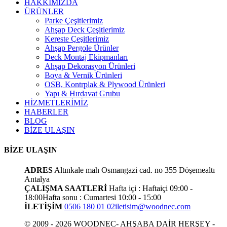
HAKKIMIZDA
ÜRÜNLER
Parke Çeşitlerimiz
Ahşap Deck Çeşitlerimiz
Kereste Çeşitlerimiz
Ahşap Pergole Ürünler
Deck Montaj Ekipmanları
Ahşap Dekorasyon Ürünleri
Boya & Vernik Ürünleri
OSB, Kontrplak & Plywood Ürünleri
Yapı & Hırdavat Grubu
HİZMETLERİMİZ
HABERLER
BLOG
BİZE ULAŞIN
BİZE ULAŞIN
ADRES
Altınkale mah Osmangazi cad. no 355 Döşemealtı
Antalya
ÇALIŞMA SAATLERİ
Hafta içi : Haftaiçi 09:00 -
18:00
Hafta sonu : Cumartesi 10:00 - 15:00
İLETİŞİM
0506 180 01 02
iletisim@woodnec.com
© 2009 - 2026 WOODNEC- AHŞABA DAİR HERŞEY -