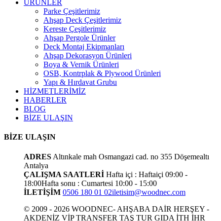
ÜRÜNLER
Parke Çeşitlerimiz
Ahşap Deck Çeşitlerimiz
Kereste Çeşitlerimiz
Ahşap Pergole Ürünler
Deck Montaj Ekipmanları
Ahşap Dekorasyon Ürünleri
Boya & Vernik Ürünleri
OSB, Kontrplak & Plywood Ürünleri
Yapı & Hırdavat Grubu
HİZMETLERİMİZ
HABERLER
BLOG
BİZE ULAŞIN
BİZE ULAŞIN
ADRES
Altınkale mah Osmangazi cad. no 355 Döşemealtı
Antalya
ÇALIŞMA SAATLERİ
Hafta içi : Haftaiçi 09:00 -
18:00
Hafta sonu : Cumartesi 10:00 - 15:00
İLETİŞİM
0506 180 01 02
iletisim@woodnec.com
© 2009 - 2026 WOODNEC- AHŞABA DAİR HERŞEY -
AKDENİZ VİP TRANSFER TAŞ TUR GIDA İTH İHR