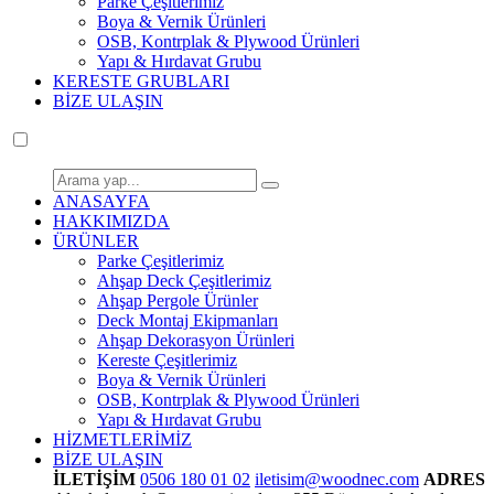
Parke Çeşitlerimiz
Boya & Vernik Ürünleri
OSB, Kontrplak & Plywood Ürünleri
Yapı & Hırdavat Grubu
KERESTE GRUBLARI
BİZE ULAŞIN
ANASAYFA
HAKKIMIZDA
ÜRÜNLER
Parke Çeşitlerimiz
Ahşap Deck Çeşitlerimiz
Ahşap Pergole Ürünler
Deck Montaj Ekipmanları
Ahşap Dekorasyon Ürünleri
Kereste Çeşitlerimiz
Boya & Vernik Ürünleri
OSB, Kontrplak & Plywood Ürünleri
Yapı & Hırdavat Grubu
HİZMETLERİMİZ
BİZE ULAŞIN
İLETİŞİM
0506 180 01 02
iletisim@woodnec.com
ADRES