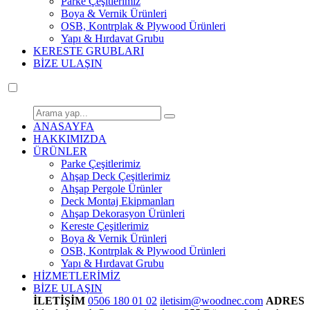
Parke Çeşitlerimiz
Boya & Vernik Ürünleri
OSB, Kontrplak & Plywood Ürünleri
Yapı & Hırdavat Grubu
KERESTE GRUBLARI
BİZE ULAŞIN
ANASAYFA
HAKKIMIZDA
ÜRÜNLER
Parke Çeşitlerimiz
Ahşap Deck Çeşitlerimiz
Ahşap Pergole Ürünler
Deck Montaj Ekipmanları
Ahşap Dekorasyon Ürünleri
Kereste Çeşitlerimiz
Boya & Vernik Ürünleri
OSB, Kontrplak & Plywood Ürünleri
Yapı & Hırdavat Grubu
HİZMETLERİMİZ
BİZE ULAŞIN
İLETİŞİM
0506 180 01 02
iletisim@woodnec.com
ADRES