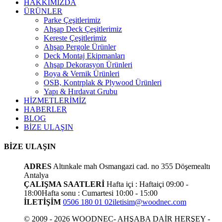
HAKKIMIZDA
ÜRÜNLER
Parke Çeşitlerimiz
Ahşap Deck Çeşitlerimiz
Kereste Çeşitlerimiz
Ahşap Pergole Ürünler
Deck Montaj Ekipmanları
Ahşap Dekorasyon Ürünleri
Boya & Vernik Ürünleri
OSB, Kontrplak & Plywood Ürünleri
Yapı & Hırdavat Grubu
HİZMETLERİMİZ
HABERLER
BLOG
BİZE ULAŞIN
BİZE ULAŞIN
ADRES
Altınkale mah Osmangazi cad. no 355 Döşemealtı
Antalya
ÇALIŞMA SAATLERİ
Hafta içi : Haftaiçi 09:00 -
18:00
Hafta sonu : Cumartesi 10:00 - 15:00
İLETİŞİM
0506 180 01 02
iletisim@woodnec.com
© 2009 - 2026 WOODNEC- AHŞABA DAİR HERŞEY -