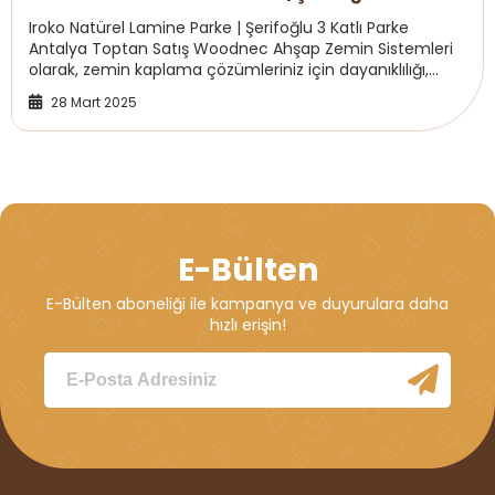
Parke Antalya
Iroko Natürel Lamine Parke | Şerifoğlu 3 Katlı Parke
Antalya Toptan Satış Woodnec Ahşap Zemin Sistemleri
olarak, zemin kaplama çözümleriniz için dayanıklılığı,
estetiği ve doğal görünümü bir arada sun...
28 Mart 2025
E-Bülten
E-Bülten aboneliği ile kampanya ve duyurulara daha
hızlı erişin!