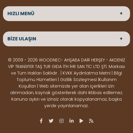
HIZLI MENÜ
ANASAYFA
HAKKIMIZDA
BİZE ULAŞIN
ÜRÜNLER
HİZMETLERİMİZ
Parke
HABERLER
Ahşap Deck
BLOG
ADRES
© 2009 - 2026 WOODNEC- AHŞABA DAİR HERŞEY - AKDENİZ
Çeşitlerimiz
BİZE ULAŞIN
Çeşitlerimiz
Altınkale mah Osmangazi cad. no 355 Döşemealtı
VİP TRANSFER TAŞ TUR GIDA İTH İHR SAN TİC LTD ŞTİ. Markası
Kereste
Ahşap
Antalya
ve Tüm Hakları Saklıdır . | KVKK Aydınlatma Metni | Bilgi
Çeşitlerimiz
Pergole
Toplumu Hizmetleri | Gizlilik Sözleşmesi |Kullanım
Koşulları | Web sitemizde yer alan içerikleri izin
Ürünler
ÇALIŞMA SAATLERİ
alınmadan, kaynak gösterilerek dahi iktibas edilemez.
Deck Montaj
Ahşap
Hafta içi : Haftaiçi 09:00 - 18:00
Kanuna aykırı ve izinsiz olarak kopyalanamaz, başka
Hafta sonu : Cumartesi 10:00 - 15:00
Ekipmanları
Dekorasyon
yerde yayınlanamaz.
Ürünleri
Boya &
OSB,
İLETİŞİM
Vernik
Kontrplak &
0506 180 01 02