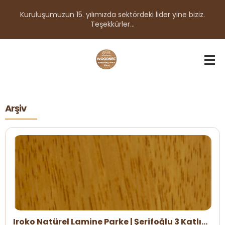
Kuruluşumuzun 15. yılımızda sektördeki lider yine biziz.
Teşekkürler...
Arşiv
Iroko Natürel Lamine Parke | Şerifoğlu 3 Katlı