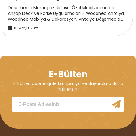
Döşemealtı Marangoz Ustası | Özel Mobilya İmalatı,
Ahşap Deck ve Parke Uygulamaları – Woodnec Antalya
Woodnec Mobilya & Dekorasyon, Antalya Döşemealtı
bölgesinde faaliyet gösteren profesyonel bir ...
01 Mayıs 2025
E-Bülten
E-Bülten aboneliği ile kampanya ve duyurulara daha
hızlı erişin!