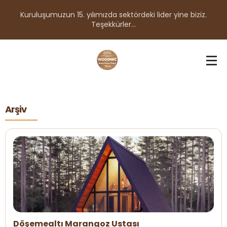
Kuruluşumuzun 15. yılımızda sektördeki lider yine biziz.
Teşekkürler...
Arşiv
Döşemealtı Marangoz Ustası