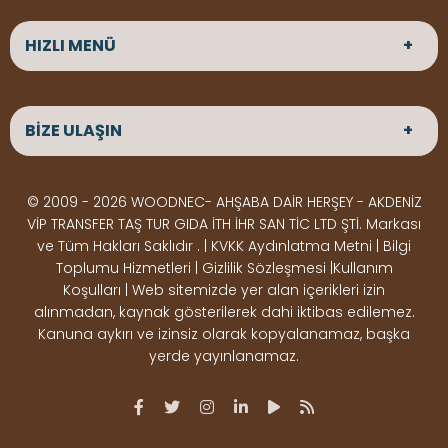
HIZLI MENÜ
ANASAYFA
HAKKIMIZDA
BİZE ULAŞIN
ÜRÜNLER
HİZMETLERİMİZ
Parke
HABERLER
Ahşap Deck
BLOG
ADRES
© 2009 - 2026 WOODNEC- AHŞABA DAİR HERŞEY - AKDENİZ
Çeşitlerimiz
BİZE ULAŞIN
Çeşitlerimiz
Altınkale mah Osmangazi cad. no 355 Döşemealtı
VİP TRANSFER TAŞ TUR GIDA İTH İHR SAN TİC LTD ŞTİ. Markası
Kereste
Ahşap
Antalya
ve Tüm Hakları Saklıdır . | KVKK Aydınlatma Metni | Bilgi
Çeşitlerimiz
Pergole
Toplumu Hizmetleri | Gizlilik Sözleşmesi |Kullanım
Koşulları | Web sitemizde yer alan içerikleri izin
Ürünler
ÇALIŞMA SAATLERİ
alınmadan, kaynak gösterilerek dahi iktibas edilemez.
Deck Montaj
Ahşap
Hafta içi : Haftaiçi 09:00 - 18:00
Kanuna aykırı ve izinsiz olarak kopyalanamaz, başka
Hafta sonu : Cumartesi 10:00 - 15:00
Ekipmanları
Dekorasyon
yerde yayınlanamaz.
Ürünleri
Boya &
OSB,
İLETİŞİM
Vernik
Kontrplak &
0506 180 01 02