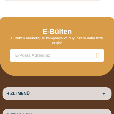
E-Bülten
E-Bülten aboneliği ile kampanya ve duyurulara daha hızlı
erişin!
HIZLI MENÜ
ANASAYFA
HAKKIMIZDA