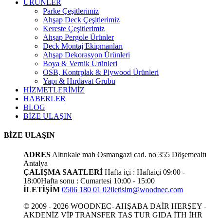
ÜRÜNLER
Parke Çeşitlerimiz
Ahşap Deck Çeşitlerimiz
Kereste Çeşitlerimiz
Ahşap Pergole Ürünler
Deck Montaj Ekipmanları
Ahşap Dekorasyon Ürünleri
Boya & Vernik Ürünleri
OSB, Kontrplak & Plywood Ürünleri
Yapı & Hırdavat Grubu
HİZMETLERİMİZ
HABERLER
BLOG
BİZE ULAŞIN
BİZE ULAŞIN
ADRES
Altınkale mah Osmangazi cad. no 355 Döşemealtı
Antalya
ÇALIŞMA SAATLERİ
Hafta içi : Haftaiçi 09:00 -
18:00
Hafta sonu : Cumartesi 10:00 - 15:00
İLETİŞİM
0506 180 01 02
iletisim@woodnec.com
© 2009 - 2026 WOODNEC- AHŞABA DAİR HERŞEY -
AKDENİZ VİP TRANSFER TAŞ TUR GIDA İTH İHR