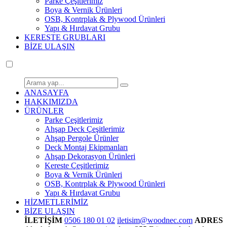
Parke Çeşitlerimiz
Boya & Vernik Ürünleri
OSB, Kontrplak & Plywood Ürünleri
Yapı & Hırdavat Grubu
KERESTE GRUBLARI
BİZE ULAŞIN
ANASAYFA
HAKKIMIZDA
ÜRÜNLER
Parke Çeşitlerimiz
Ahşap Deck Çeşitlerimiz
Ahşap Pergole Ürünler
Deck Montaj Ekipmanları
Ahşap Dekorasyon Ürünleri
Kereste Çeşitlerimiz
Boya & Vernik Ürünleri
OSB, Kontrplak & Plywood Ürünleri
Yapı & Hırdavat Grubu
HİZMETLERİMİZ
BİZE ULAŞIN
İLETİŞİM
0506 180 01 02
iletisim@woodnec.com
ADRES