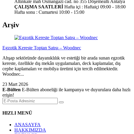
Altınkale mah Osmangazi cad. no 355 Döşemealtı Antalya
ÇALIŞMA SAATLERİ
Hafta içi : Haftaiçi 09:00 - 18:00
Hafta sonu : Cumartesi 10:00 - 15:00
Arşiv
Egzotik Kereste Toptan Satışı – Woodnec
Ahşap sektöründe dayanıklılık ve estetiği bir arada sunan egzotik
kereste, özellikle dış mekân uygulamaları, deck kaplamalar, dış
cephe kaplamaları ve mobilya üretimi için tercih edilmektedir.
Woodnec...
23 Mart 2026
E-Bülten
E-Bülten aboneliği ile kampanya ve duyurulara daha hızlı
erişin!
HIZLI MENÜ
ANASAYFA
HAKKIMIZDA