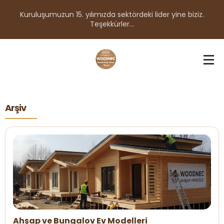
Kuruluşumuzun 15. yılımızda sektördeki lider yine biziz.
Teşekkürler...
Arşiv
Ahşap ve Bungalov Ev Modelleri