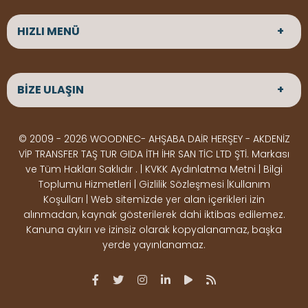
HIZLI MENÜ
ANASAYFA
HAKKIMIZDA
BİZE ULAŞIN
ÜRÜNLER
HİZMETLERİMİZ
Parke
HABERLER
Ahşap Deck
BLOG
ADRES
© 2009 - 2026 WOODNEC- AHŞABA DAİR HERŞEY - AKDENİZ
Çeşitlerimiz
BİZE ULAŞIN
Çeşitlerimiz
Altınkale mah Osmangazi cad. no 355 Döşemealtı
VİP TRANSFER TAŞ TUR GIDA İTH İHR SAN TİC LTD ŞTİ. Markası
Kereste
Ahşap
Antalya
ve Tüm Hakları Saklıdır . | KVKK Aydınlatma Metni | Bilgi
Çeşitlerimiz
Pergole
Toplumu Hizmetleri | Gizlilik Sözleşmesi |Kullanım
Koşulları | Web sitemizde yer alan içerikleri izin
Ürünler
ÇALIŞMA SAATLERİ
alınmadan, kaynak gösterilerek dahi iktibas edilemez.
Deck Montaj
Ahşap
Hafta içi : Haftaiçi 09:00 - 18:00
Kanuna aykırı ve izinsiz olarak kopyalanamaz, başka
Hafta sonu : Cumartesi 10:00 - 15:00
Ekipmanları
Dekorasyon
yerde yayınlanamaz.
Ürünleri
Boya &
OSB,
İLETİŞİM
Vernik
Kontrplak &
0506 180 01 02