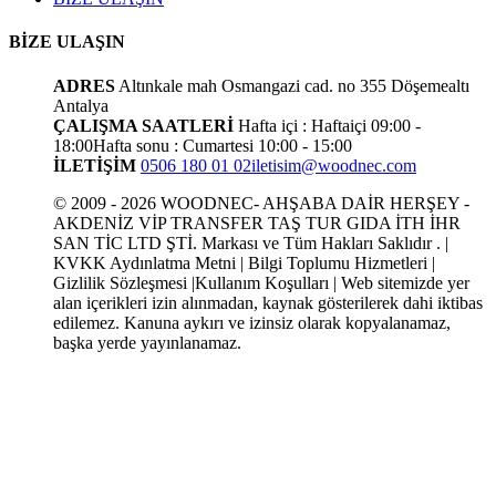
BİZE ULAŞIN
ADRES
Altınkale mah Osmangazi cad. no 355 Döşemealtı
Antalya
ÇALIŞMA SAATLERİ
Hafta içi : Haftaiçi 09:00 -
18:00
Hafta sonu : Cumartesi 10:00 - 15:00
İLETİŞİM
0506 180 01 02
iletisim@woodnec.com
© 2009 - 2026 WOODNEC- AHŞABA DAİR HERŞEY -
AKDENİZ VİP TRANSFER TAŞ TUR GIDA İTH İHR
SAN TİC LTD ŞTİ. Markası ve Tüm Hakları Saklıdır . |
KVKK Aydınlatma Metni | Bilgi Toplumu Hizmetleri |
Gizlilik Sözleşmesi |Kullanım Koşulları | Web sitemizde yer
alan içerikleri izin alınmadan, kaynak gösterilerek dahi iktibas
edilemez. Kanuna aykırı ve izinsiz olarak kopyalanamaz,
başka yerde yayınlanamaz.