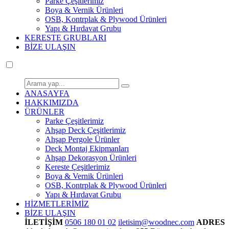
Parke Çeşitlerimiz
Boya & Vernik Ürünleri
OSB, Kontrplak & Plywood Ürünleri
Yapı & Hırdavat Grubu
KERESTE GRUBLARI
BİZE ULAŞIN
ANASAYFA
HAKKIMIZDA
ÜRÜNLER
Parke Çeşitlerimiz
Ahşap Deck Çeşitlerimiz
Ahşap Pergole Ürünler
Deck Montaj Ekipmanları
Ahşap Dekorasyon Ürünleri
Kereste Çeşitlerimiz
Boya & Vernik Ürünleri
OSB, Kontrplak & Plywood Ürünleri
Yapı & Hırdavat Grubu
HİZMETLERİMİZ
BİZE ULAŞIN
İLETİŞİM
0506 180 01 02
iletisim@woodnec.com
ADRES